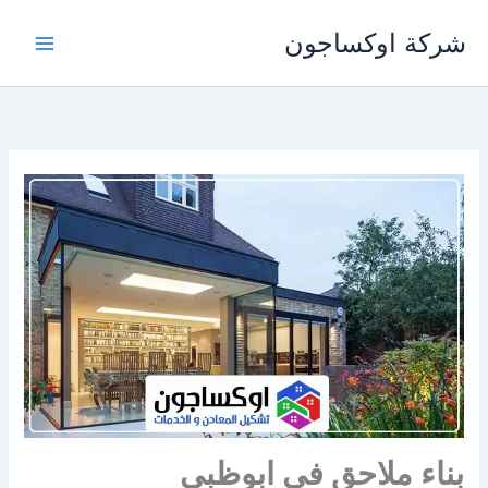
خطي
شركة اوكساجون
لى
لمحتوى
بناء ملاحق في ابوظبي