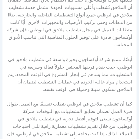
تقدمها شركة أوكساجون، حيث يتم الاهتمام بأدق التفاصيل لضمان
أن الملاحق تُشطب بأعلى مستويات الجودة. تشمل خدمة تشطيب
ملاحق في ابوظبي جميع أنواع التشطيبات الداخلية والخارجية، بدءًا
من الدهانات وحتى تركيب الأرضيات والتجهيزات الأخرى. أيًا كانت
متطلبات العميل في مجال تشطيب ملاحق في ابوظبي، فإن شركة
أوكساجون قادرة على توفير الحلول المناسبة التي تناسب الأذواق
المختلفة.
أيضًا، تتمتع شركة أوكساجون بخبرة واسعة في تشطيب ملاحق في
ابوظبي، حيث يقدم فريقها المختص حلولاً فعالة وسريعة في
التشطيبات، مما يساهم في إنجاز المشروع في الوقت المحدد. يتم
استخدام مواد عالية الجودة في عمليات التشطيب لضمان أن
الملاحق ستكون متينة وجميلة في الوقت نفسه.
كما أن تشطيب ملاحق في ابوظبي يتطلب تنسيقًا مع العميل طوال
فترة العمل لضمان تطابق التشطيبات مع التوقعات. شركة
أوكساجون تسعى لتوفير أفضل تجربة في تشطيب ملاحق في
ابوظبي، من خلال تقديم تشطيبات معمارية راقية تلبي احتياجات
العملاء. لذلك، إذا كنت بحاجة إلى تشطيب ملاحق في ابوظبي، فإن