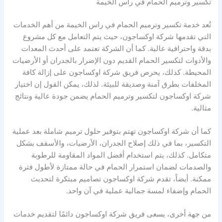
تكسير وترميم الحمام في راس الخيمة
تُعد خدمة تكسير وترميم الحمام في راس الخيمة من أهم الخدمات
التي تقدمها شركة اوكساجون، حيث يتم التعامل مع كل مشروع
بدقة واحترافية عالية. كما أن الشركة تعتمد على أحدث المعدات
والأدوات لتكسير الحمام القديم دون الإضرار بالجدران أو الأرضيات
المحيطة. كذلك، يحرص فريق شركة اوكساجون على إزالة كافة
المخلفات بطرق آمنة وصديقة للبيئة. لذلك، يمكن القول إن اختيار
شركة اوكساجون لتكسير وترميم الحمام يضمن جودة عالية ونتائج
مثالية.
كما أن شركة اوكساجون تهتم بتوفير حلول ترميم شاملة بعد عملية
التكسير، بما في ذلك إصلاح الجدران، الأرضيات، والأسقف بشكل
متكامل. كذلك، يتم استخدام أفضل المواد المقاومة للرطوبة
والصدمات لضمان استمرار الحمام في حالة ممتازة لأطول فترة
ممكنة. أيضاً، تقدم شركة اوكساجون تصاميم مبتكرة لتحديث
الحمام وإضفاء لمسة جمالية عملية في آن واحد.
من جهة أخرى، يسعى فريق شركة اوكساجون دائمًا لتقديم خدمات