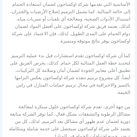
الأساسية التي تقدمها شركة اوكساجون لضمان استعادة الحمام
إلى حالته المثالية. كما يشمل الترميم إصلاح الأرضيات والجدران،
استبدال الأدوات الصحية، ومعالجة أي تلفيات أو تسربات مياه.
كذلك، يعتمد فريق شركة اوكساجون على أفضل المواد لضمان
دوام الحمام على المدى الطويل. لذلك، فإن الاعتماد على شركة
اوكساجون يوفر نتائج موثوقة ومتميزة.
كما أن شركة اوكساجون تقدم استشارات قبل بدء عملية الترميم
لتحديد خطة العمل المثالية لكل حمام. كذلك، يحرص الفريق على
تطبيق أعلى معايير الجودة لضمان أمان وسلامة كل التركيبات.
أيضاً، كل مشروع ترميم تنفذه شركة اوكساجون يعكس التزامها
بالتميز والاحترافية في مجال ترميم حمامات المنازل في راس
الخيمة.
من جهة أخرى، تقدم شركة اوكساجون حلول مبتكرة لمعالجة
مشاكل الرطوبة والتشققات بشكل فعال. كما توفر الشركة متابعة
دورية لضمان عدم ظهور أي مشاكل بعد الترميم. لذلك، كل من
يعتمد على شركة اوكساجون سيحصل على خدمة شاملة ومتكاملة
ترضي جميع احتياجات الحمام في المنازل.