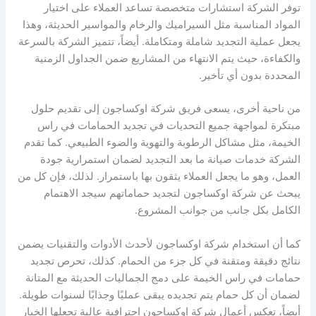
توفر الشركة استشارات متخصصة تساعد العملاء على اختيار
المواد المناسبة مثل السيراميك والرخام والمواسير الحديثة، وهذا
يجعل عملية التجديد شاملة ومتكاملة. أيضاً، تتميز الشركة بالسرعة
والكفاءة، حيث يتم الانتهاء من المشاريع ضمن الجداول الزمنية
المحددة بدون أي تأخير.
من ناحية أخرى، يسعى فريق شركة اوكساجون إلى تقديم حلول
مبتكرة لمواجهة جميع التحديات في تجديد الحمامات في راس
الخيمة، مثل مشاكل الرطوبة والتهوية والضوء الطبيعي. كما تقدم
الشركة خدمات صيانة ما بعد التجديد لضمان استمرارية جودة
العمل، وهو ما يجعل العملاء يثقون بها باستمرار. لذلك، فإن كل من
يبحث عن شركة اوكساجون لتجديد حماماتهم سيجد الاهتمام
الكامل بكل جانب من جوانب المشروع.
كما أن استخدام شركة اوكساجون لأحدث الأدوات والتقنيات يضمن
نتائج دقيقة ومتقنة في كل جزء من الحمام. كذلك، تحرص تجديد
حمامات في راس الخيمة على دمج الجماليات الحديثة مع المتانة
لضمان أن كل حمام يتم تجديده يبقى عمليًا وجذابًا لسنوات طويلة.
أيضاً، تعكس أعمال شركة اوكساجون احترافية عالية تجعلها الخيار