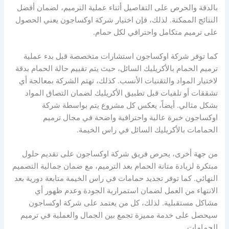
بالدقة والحرص على التفاصيل أثناء عملية الترميم، لضمان أفضل
النتائج الممكنة. لذلك، فإن اختيار شركة اوكساجون يعني الحصول
على ترميم متكامل واحترافي لكل حمام.
كما توفر شركة اوكساجون استشارات متخصصة قبل بدء عملية
ترميم الحمام بالأكريليك السائل، حيث يتم تقييم حالة الحمام بدقة
لاختيار المواد والتقنيات الأنسب. كذلك، تهتم الشركة بمعالجة أي
تشققات أو تلفيات قبل تطبيق الأكريليك لضمان التصاق المواد
بشكل مثالي. أيضاً، يعكس كل مشروع يتم بواسطة شركة
اوكساجون خبرة عالية واحترافية واضحة في مجال ترميم
الحمامات بالأكريليك السائل في راس الخيمة.
من جهة أخرى، يحرص فريق شركة اوكساجون على تقديم حلول
مبتكرة لزيادة متانة الحمام بعد الترميم، مع ضمان جمالية التصميم
النهائي. كما توفر تجديد حمامات في راس الخيمة متابعة دورية بعد
الانتهاء من العمل لضمان استمرارية الجودة وعدم ظهور أي
مشاكل مستقبلية. لذلك، كل من يعتمد على شركة اوكساجون
سيحصل على خدمة مميزة تجمع بين الجمال والعملية في ترميم
الحمامات.