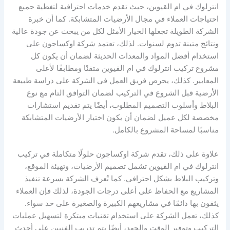
انترلوك في ام القيوين، حيث تقدم خدمات احترافية لتغطية جميع
احتياجات العملاء في مجال الأرضيات المتشابكة. كما أن خبرة
الشركة الطويلة تجعلها الخيار الأمثل لكل من يبحث عن جودة عالية
ونتائج متينة تدوم لسنوات. لذلك، تعتمد شركة اوكساجون على
استخدام أفضل المواد والمعدات الحديثة لضمان أن يكون كل
مشروع تركيب انترلوك في ام القيوين متقنًا ومطابقًا لأعلى
المعايير. كذلك، يحرص فريق العمل في الشركة على دراسة طبيعة
الأرضية قبل الشروع في التركيب لضمان التوافق التام مع نوع
البلاط وأسلوب التصميم المطلوب، أيضًا يتم تقديم استشارات
مخصصة لكل عميل لضمان أن يكون اختيار الأرضيات المتشابكة
مناسبًا لمساحة المشروع بالكامل.
علاوة على ذلك، تقدم شركة اوكساجون حلولًا متكاملة في تركيب
انترلوك في ام القيوين تشمل تصميم الأرضيات، وتهيئة الموقع،
وتركيب البلاط بشكل احترافي. كما تُعرف الشركة بسرعة تنفيذ
المشاريع مع الحفاظ على أعلى درجات الجودة، لذلك فإن العملاء
يثقون بها دائمًا في مشاريعهم الكبيرة والصغيرة على حد سواء.
كذلك، تعمل الشركة على استخدام تقنيات مبتكرة لتسهيل عمليات
التركيب وتوفير الوقت والجهد، أيضًا يتم تدريب الفنيين على أحدث