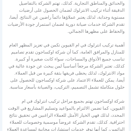
والحدائق والمناطق التجارية. كذلك، تهتم الشركة بالتفاصيل
الدقيقة أثناء تركيب الانترلوك لضمان الحصول على أرضيات
مستوية وجذابة، لذلك يعتبر عملاؤها دائماً راضين عن النتائج. أيضا،
تقدم الشركة خدمات صيانة دورية لضمان استمرار جودة الأرضيات
والحفاظ على مظهرها الجمالي.
أهمية تركيب انترلوك في ام القيوين تكمن في تعزيز المظهر العام
للمنازل والمرافق العامة، كما أن شركة اوكساجون تقدم تصاميم
تناسب جميع الأذواق والمساحات، سواء كانت صغيرة أو كبيرة.
كذلك، تعتبر الشركة مرجعاً أساسياً لمن يبحث عن جودة عالية في
مواد الانترلوك، لذلك يحظى فريقها بثقة كبيرة من قبل العملاء.
أيضا، يمكن للعملاء الاعتماد على شركة اوكساجون للحصول على
حلول متكاملة تشمل التصميم، التركيب، والصيانة بأسعار مناسبة.
شركة اوكساجون تهتم بجميع مراحل تركيب انترلوك في ام
القيوين، كما تضمن الالتزام بالمواعيد وتسليم المشاريع في الوقت
المحدد، لذلك فهي الخيار الأمثل للعملاء الراغبين في تحقيق نتائج
احترافية. كذلك، تقدم الشركة عروضاً موسمية وخصومات للعملاء
الدائمين، كما أنها توفر خدمات استشارات مجانية لمساعدة العملاء