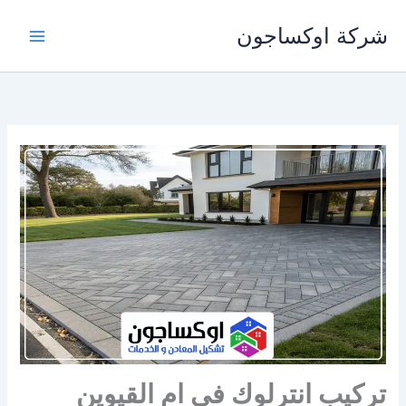
خطي
شركة اوكساجون
لى
لمحتوى
تركيب انترلوك في ام القيوين