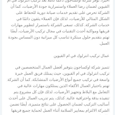
أخيرًا، توفر شركة اوكساجون دعمًا كاملًا بعد تركيب انترلوك في ام
القيوين لضمان رضا العملاء واستمرارية جودة الأرضيات، كما أن
الشركة تحرص على تقديم خدمات صيانة دورية للحفاظ على
الشكل المثالي للأرضيات، لذلك فإن العملاء يثقون دائمًا في
خدمات الشركة. كذلك، تسعى الشركة باستمرار لتطوير مهارات
فريقها ومواكبة أحدث التقنيات في مجال تركيب الأرضيات، أيضًا
تهتم بتقديم حلول مبتكرة تناسب كل ميزانية دون المساس بجودة
العمل.
عمال تركيب انترلوك في ام القيوين
تتميز شركة اوكساجون بتوفير أفضل العمال المتخصصين في
تركيب انترلوك في ام القيوين، حيث يمتلك فريق العمل خبرة
واسعة في تركيب جميع أنواع الأرضيات المتشابكة. كما أن الشركة
تهتم باختيار العمال الأكفاء الذين يمتلكون مهارات عالية في
التعامل مع البلاط وتجهيز الأرضيات، لذلك فإن كل مشروع يتم
تنفيذه بدقة واحترافية عالية. كذلك، يتم تدريب العمال على أحدث
أساليب التركيب لضمان الحصول على نتائج متميزة، أيضًا تضمن
الشركة الالتزام بمعايير السلامة أثناء العمل لحماية جميع فريقها