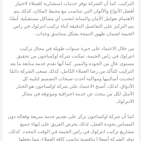
التركيب. كما أن الشركة توفر خدمات استشارية للعملاء لاختيار
أفضل الأنواع والألوان التي تتناسب مع محيط المكان، كذلك يتم
الاهتمام بعوامل الأمان والمتانة لتجنب أي مشاكل مستقبلية. أيضًا،
يتم التركيز على التفاصيل الدقيقة أثناء تركيب انترلوك في راس
الخيمة لضمان ظهور النتيجة بشكل متناسق وجذاب.
من خلال الاعتماد على خبرة سنوات طويلة في مجال تركيب
انترلوك في راس الخيمة، تمكنت شركة اوكساجون من تحقيق
مستوى عالٍ من الجودة والتميز. كما أنها تقدم خدمة متابعة ما بعد
التركيب للتأكد من رضا العملاء الكامل، كذلك تسعى الشركة دائمًا
لتحديث أساليبها ومواكبة أحدث صيحات التصميم لتلبية كل
الأذواق. لذلك، أصبح الاعتماد على شركة اوكساجون هو الخيار
الأمثل لكل من يبحث عن خدمة احترافية وموثوقة في مجال
الانترلوك.
كما أن شركة اوكساجون تركز على تقديم خدمة سريعة وفعالة دون
المساس بجودة العمل، لذلك يحرص الفريق على إنهاء جميع
مشاريع تركيب انترلوك في راس الخيمة في الوقت المحدد. كذلك،
توفر الشركة أسعارًا تنافسية تناسب كافة العملاء، مما يجعلها