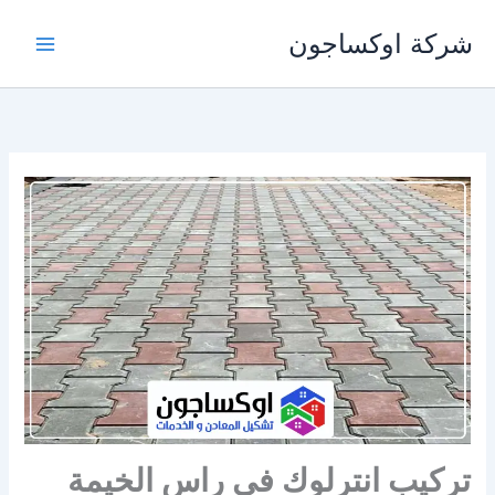
خطي
شركة اوكساجون
لى
لمحتوى
تركيب انترلوك في راس الخيمة