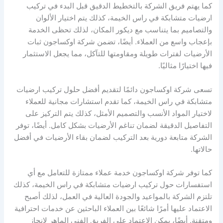
كما يهتم فريق الشركة بالتخطيط الدقيق قبل البدء في تركيب
ارضيات متشابكة في راس الخيمة، كذلك يتم اختيار الألوان
والتصاميم بما يتناسب مع ديكور المكان، لذلك تحظى الخدمة
بإعجاب واسع من العملاء. أيضًا، تضمن شركة اوكساجون ثبات
الأرضيات لفترات طويلة ومقاومتها للتآكل، مما يجعل الاستثمار
فيها اختيارًا مثاليًا.
تسعى شركة اوكساجون دائمًا لتقديم أفضل حلول تركيب ارضيات
متشابكة في راس الخيمة، كما تقدم استشارات مجانية للعملاء
لاختيار المواد الأنسب والتصميم الأمثل، كذلك يتم التركيز على
التفاصيل الدقيقة لضمان تناغم الأرضيات بشكل كامل. أيضًا، توفر
الشركة متابعة دورية بعد التركيب لضمان بقاء الأرضيات في أفضل
حالاتها.
كما توفر شركة اوكساجون خدمة عملاء ممتازة للتعامل مع أي
استفسارات حول تركيب ارضيات متشابكة في راس الخيمة، كذلك
تلتزم الشركة بالمواعيد والجودة العالية في العمل، لذلك أصبح
الاعتماد عليها أمرًا شائعًا بين العملاء الباحثين عن خدمات احترافية
ومتقنة. أيضًا، يمكن الاعتماد على الفريق الفني الماهر لإنجاز