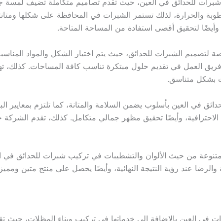
رات للحدائق في العين، حيث تقدم تصاميم متكاملة تضيف لمسة جما
وبة والحرارة، لذلك تستمر الشبرات في المحافظة على شكلها ومتانتها
 وأيضًا لتحقيق أقصى استفادة من المساحة المتاحة.
تصميم الشبرات للحدائق، حيث يتم اختيار الشكل والمواد المناسبة
 فريق العمل في تقديم حلول مبتكرة تناسب كافة المساحات. كذلك، ته
ات بشكل متناسق.
في العين بأسلوب يضمن السلامة والمتانة، كما تلتزم بمعايير البناء 
لاحترافية، وأيضًا تحقيق مظهر جمالي متكامل. كذلك، تقدم الشركة 
نوعة من حيث الألوان والتشطيبات في تركيب شبرات للحدائق في الع
لرضا عند رؤية النتيجة النهائية، وأيضًا يحصل على منتج متين ومميز.
ي العين بالإضافة إلى خدماتها في تركيب وبناء المظلات، حيث تقدم