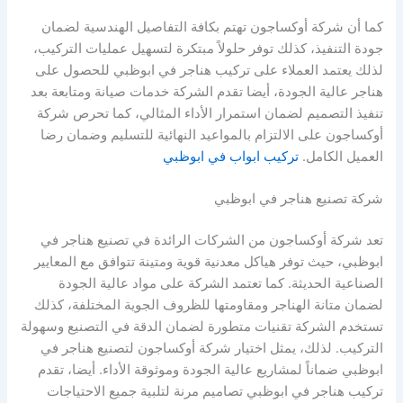
كما أن شركة أوكساجون تهتم بكافة التفاصيل الهندسية لضمان
جودة التنفيذ، كذلك توفر حلولاً مبتكرة لتسهيل عمليات التركيب،
لذلك يعتمد العملاء على تركيب هناجر في ابوظبي للحصول على
هناجر عالية الجودة، أيضا تقدم الشركة خدمات صيانة ومتابعة بعد
تنفيذ التصميم لضمان استمرار الأداء المثالي، كما تحرص شركة
أوكساجون على الالتزام بالمواعيد النهائية للتسليم وضمان رضا
العميل الكامل.
تركيب ابواب في ابوظبي
شركة تصنيع هناجر في ابوظبي
تعد شركة أوكساجون من الشركات الرائدة في تصنيع هناجر في
ابوظبي، حيث توفر هياكل معدنية قوية ومتينة تتوافق مع المعايير
الصناعية الحديثة. كما تعتمد الشركة على مواد عالية الجودة
لضمان متانة الهناجر ومقاومتها للظروف الجوية المختلفة، كذلك
تستخدم الشركة تقنيات متطورة لضمان الدقة في التصنيع وسهولة
التركيب. لذلك، يمثل اختيار شركة أوكساجون لتصنيع هناجر في
ابوظبي ضماناً لمشاريع عالية الجودة وموثوقة الأداء. أيضا، تقدم
تركيب هناجر في ابوظبي تصاميم مرنة لتلبية جميع الاحتياجات