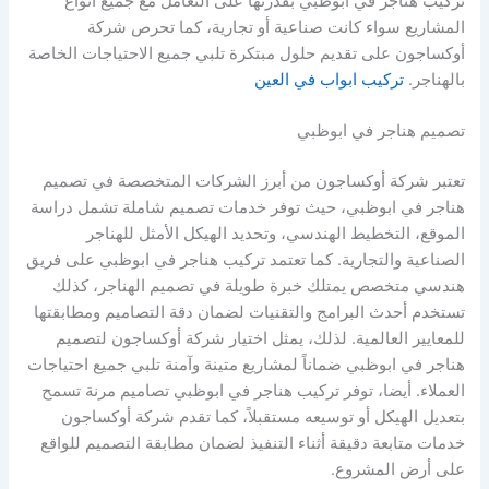
تركيب هناجر في ابوظبي بقدرتها على التعامل مع جميع أنواع
المشاريع سواء كانت صناعية أو تجارية، كما تحرص شركة
أوكساجون على تقديم حلول مبتكرة تلبي جميع الاحتياجات الخاصة
بالهناجر.
تركيب ابواب في العين
تصميم هناجر في ابوظبي
تعتبر شركة أوكساجون من أبرز الشركات المتخصصة في تصميم
هناجر في ابوظبي، حيث توفر خدمات تصميم شاملة تشمل دراسة
الموقع، التخطيط الهندسي، وتحديد الهيكل الأمثل للهناجر
الصناعية والتجارية. كما تعتمد تركيب هناجر في ابوظبي على فريق
هندسي متخصص يمتلك خبرة طويلة في تصميم الهناجر، كذلك
تستخدم أحدث البرامج والتقنيات لضمان دقة التصاميم ومطابقتها
للمعايير العالمية. لذلك، يمثل اختيار شركة أوكساجون لتصميم
هناجر في ابوظبي ضماناً لمشاريع متينة وآمنة تلبي جميع احتياجات
العملاء. أيضا، توفر تركيب هناجر في ابوظبي تصاميم مرنة تسمح
بتعديل الهيكل أو توسيعه مستقبلاً، كما تقدم شركة أوكساجون
خدمات متابعة دقيقة أثناء التنفيذ لضمان مطابقة التصميم للواقع
على أرض المشروع.