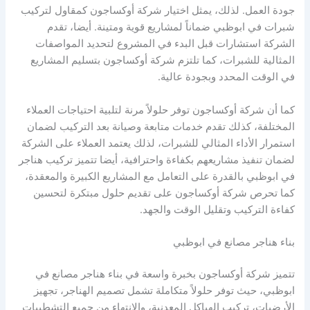
جودة العمل. لذلك، يمثل اختيار شركة أوكساجون كمقاول لتركيب
شبرات في ابوظبي ضماناً لمشاريع قوية ومتينة. أيضا، تقدم
الشركة استشارات قبل البدء في المشروع لتحديد المواصفات
المثالية للشبرات، كما تلتزم شركة أوكساجون بتسليم المشاريع
في الوقت المحدد وبجودة عالية.
كما أن شركة أوكساجون توفر حلولاً مرنة لتلبية احتياجات العملاء
المختلفة، كذلك تقدم خدمات متابعة وصيانة بعد التركيب لضمان
استمرار الأداء المثالي للشبرات، لذلك يعتمد العملاء على الشركة
لضمان تنفيذ مشاريعهم بكفاءة واحترافية، أيضا تتميز تركيب هناجر
في ابوظبي بالقدرة على التعامل مع المشاريع الكبيرة والمعقدة،
كما تحرص شركة أوكساجون على تقديم حلول مبتكرة لتحسين
كفاءة التركيب وتقليل الوقت والجهد.
بناء هناجر مصانع في ابوظبي
تتميز شركة أوكساجون بخبرة واسعة في بناء هناجر مصانع في
ابوظبي، حيث توفر حلولاً متكاملة تشمل تصميم الهناجر، تجهيز
الأرضيات، تركيب الهياكل المعدنية، والانتهاء من جميع التشطيبات