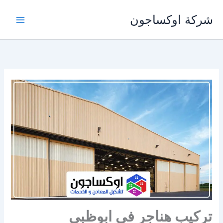
خطي
شركة اوكساجون
لى
لمحتوى
تركيب هناجر في ابوظبي