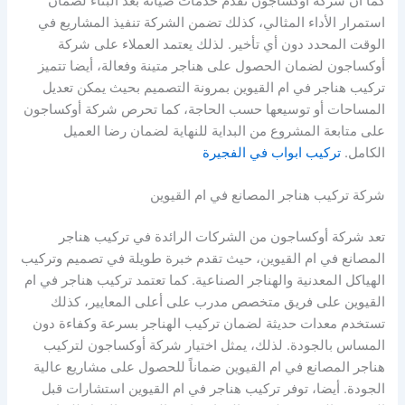
كما أن شركة أوكساجون تقدم خدمات صيانة بعد البناء لضمان
استمرار الأداء المثالي، كذلك تضمن الشركة تنفيذ المشاريع في
الوقت المحدد دون أي تأخير. لذلك يعتمد العملاء على شركة
أوكساجون لضمان الحصول على هناجر متينة وفعالة، أيضا تتميز
تركيب هناجر في ام القيوين بمرونة التصميم بحيث يمكن تعديل
المساحات أو توسيعها حسب الحاجة، كما تحرص شركة أوكساجون
على متابعة المشروع من البداية للنهاية لضمان رضا العميل
الكامل.
تركيب ابواب في الفجيرة
شركة تركيب هناجر المصانع في ام القيوين
تعد شركة أوكساجون من الشركات الرائدة في تركيب هناجر
المصانع في ام القيوين، حيث تقدم خبرة طويلة في تصميم وتركيب
الهياكل المعدنية والهناجر الصناعية. كما تعتمد تركيب هناجر في ام
القيوين على فريق متخصص مدرب على أعلى المعايير، كذلك
تستخدم معدات حديثة لضمان تركيب الهناجر بسرعة وكفاءة دون
المساس بالجودة. لذلك، يمثل اختيار شركة أوكساجون لتركيب
هناجر المصانع في ام القيوين ضماناً للحصول على مشاريع عالية
الجودة. أيضا، توفر تركيب هناجر في ام القيوين استشارات قبل