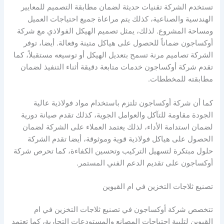
تستخدم الشركة تقنيات حديثة لضمان مطابقة التصميم للمعايير
الهندسية والصناعية، كذلك يتم مراعاة جميع احتياجات العميل
ومساحة المشروع. لذلك، يمثل تصميم الهيكل الفولاذي مع شركة
أوكساجون ضماناً للحصول على هياكل متينة وفعالة. أيضا، توفر
الشركة تصاميم مرنة تسمح بتعديل الهيكل أو توسيعه مستقبلاً، كما
تقدم شركة أوكساجون خدمات متابعة دقيقة أثناء التنفيذ لضمان
مطابقته للمخططات.
كما أن شركة أوكساجون تلتزم باستخدام مواد فولاذية عالية
الجودة مقاومة للتآكل والعوامل الجوية، كذلك تقدم صيانة دورية
لضمان استدامة الأداء، لذلك يعتمد العملاء على الشركة لضمان
الحصول على هياكل فولاذية قوية وموثوقة، أيضا تقدم الشركة
حلول مبتكرة لتسهيل التركيب وتحسين الكفاءة، كما تحرص شركة
أوكساجون على تقديم الدعم الفني المستمر.
تصنيع ثلاجات التخزين في ام القيوين
تتخصص شركة أوكساجون في تصنيع ثلاجات التخزين في ام
القيوين لتلبية احتياجات المصانع والمستودعات التجارية، كما تعتمد