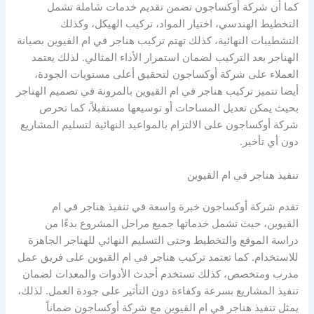
كما أن شركة أوكساجون تضمن تقديم خدمات شاملة تشمل
التخطيط الهندسي، اختيار المواد، تركيب الهيكل، وكذلك
التشطيبات النهائية، كذلك تهتم تركيب هناجر في ام القيوين بصيانة
الهناجر بعد التركيب لضمان استمرار الأداء المثالي. لذلك يعتمد
العملاء على شركة أوكساجون لتحقيق أعلى مستويات الجودة،
أيضا تتميز تركيب هناجر في ام القيوين بالمرونة في تصميم الهناجر
بحيث يمكن تعديل المساحات أو توسيعها مستقبلاً، كما تحرص
شركة أوكساجون على الالتزام بالمواعيد النهائية لتسليم المشاريع
دون أي تأخير.
تنفيذ هناجر في ام القيوين
تقدم شركة أوكساجون خبرة واسعة في تنفيذ هناجر في ام
القيوين، حيث تشمل خدماتها جميع مراحل المشروع بدءًا من
دراسة الموقع والتخطيط وحتى التسليم النهائي للهناجر الجاهزة
للاستخدام. كما تعتمد تركيب هناجر في ام القيوين على فريق عمل
مدرب ومتخصص، كذلك تستخدم أحدث الأدوات والمعدات لضمان
تنفيذ المشاريع بسرعة وكفاءة دون التأثير على جودة العمل. لذلك،
يمثل تنفيذ هناجر في ام القيوين مع شركة أوكساجون ضماناً