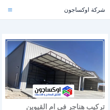
خطي
شركة اوكساجون
لى
لمحتوى
تركيب هناجر في ام القيوين