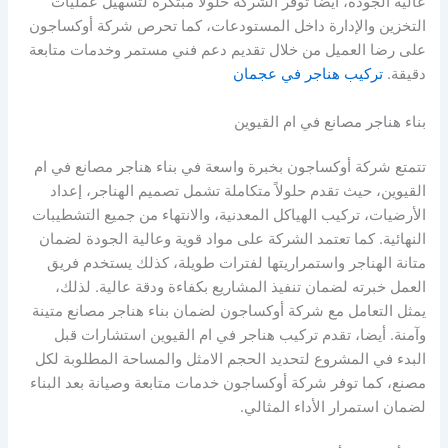
عالية الجودة، أيضا توفر الشركة حلولاً مبتكرة لتسهيل عمليات
التخزين والإدارة داخل المستودعات، كما تحرص شركة أوكساجون
على رضا العميل من خلال تقديم دعم فني مستمر وخدمات متابعة
دقيقة.
تركيب هناجر في عجمان
بناء هناجر مصانع في ام القيوين
تتمتع شركة أوكساجون بخبرة واسعة في بناء هناجر مصانع في ام
القيوين، حيث تقدم حلولاً متكاملة تشمل تصميم الهناجر، إعداد
الأرضيات، تركيب الهياكل المعدنية، والانتهاء من جميع التشطيبات
النهائية. كما تعتمد الشركة على مواد قوية وعالية الجودة لضمان
متانة الهناجر واستمراريتها لفترات طويلة، كذلك يستخدم فريق
العمل خبرته لضمان تنفيذ المشاريع بكفاءة ودقة عالية. لذلك،
يمثل التعامل مع شركة أوكساجون لضمان بناء هناجر مصانع متينة
وآمنة. أيضا، تقدم تركيب هناجر في ام القيوين استشارات قبل
البدء في المشروع لتحديد الحجم الامثل والمساحة المطلوبة لكل
مصنع، كما توفر شركة أوكساجون خدمات متابعة وصيانة بعد البناء
لضمان استمرار الأداء المثالي.