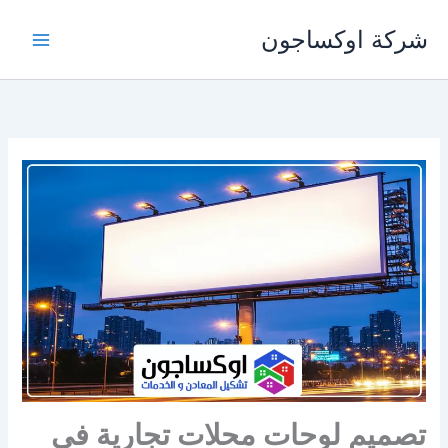
خطي
شركة اوكساجون
لى
لمحتوى
تصميم لوحات محلات تجارية في