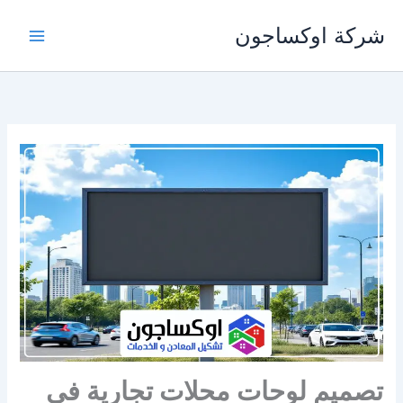
خطي
شركة اوكساجون
لى
لمحتوى
تصميم لوحات محلات تجارية في