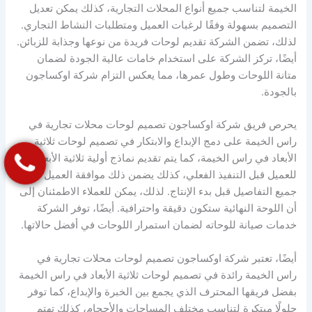
الخيمة لتناسب جميع أنواع المحلات التجارية، كذلك يمكن تعديل
التصميم بسهولة وفقًا لرغبات العميل ومتطلبات النشاط التجاري.
لذلك، تضمن الشركة تقديم لوحات فريدة من نوعها وجذابة للزبائن.
أيضًا، تركز الشركة على استخدام خامات عالية الجودة لضمان
متانة اللوحات وطول عمرها، مما يعكس التزام شركة اوكساجون
بالجودة.
يحرص فريق شركة اوكساجون تصميم لوحات محلات تجارية في
راس الخيمة على دمج الإبداع والابتكار في تصميم لوحات ثلاثية
الأبعاد في راس الخيمة، كما يتم تقديم نماذج أولية ثلاثية الأبعاد
للعميل قبل التنفيذ الفعلي، كذلك يضمن ذلك موافقة العميل على
جميع التفاصيل قبل بدء الإنتاج. لذلك، يمكن للعملاء الاطمئنان إلى
أن اللوحة النهائية ستكون دقيقة واحترافية. أيضًا، توفر الشركة
خدمات صيانة للوحاته لضمان استمرار اللوحات في أفضل حالاتها.
أيضًا، تعتبر شركة اوكساجون تصميم لوحات محلات تجارية في
راس الخيمة رائدة في تصميم لوحات ثلاثية الأبعاد في راس الخيمة
بفضل فريقها المحترف الذي يجمع بين الخبرة والإبداع، كما توفر
حلولًا مبتكرة لتناسب مختلف المساحات والأحجام، كذلك تهتم