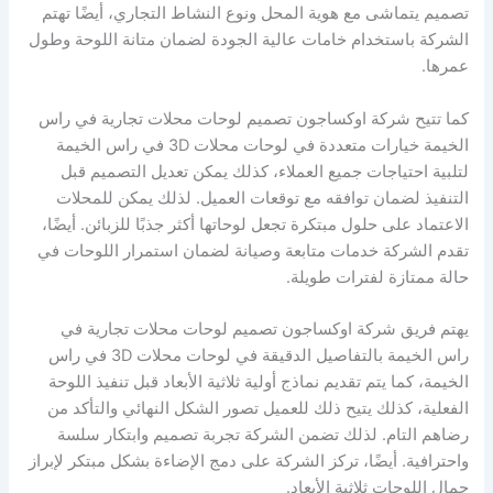
تصميم يتماشى مع هوية المحل ونوع النشاط التجاري، أيضًا تهتم
الشركة باستخدام خامات عالية الجودة لضمان متانة اللوحة وطول
عمرها.
كما تتيح شركة اوكساجون تصميم لوحات محلات تجارية في راس
الخيمة خيارات متعددة في لوحات محلات 3D في راس الخيمة
لتلبية احتياجات جميع العملاء، كذلك يمكن تعديل التصميم قبل
التنفيذ لضمان توافقه مع توقعات العميل. لذلك يمكن للمحلات
الاعتماد على حلول مبتكرة تجعل لوحاتها أكثر جذبًا للزبائن. أيضًا،
تقدم الشركة خدمات متابعة وصيانة لضمان استمرار اللوحات في
حالة ممتازة لفترات طويلة.
يهتم فريق شركة اوكساجون تصميم لوحات محلات تجارية في
راس الخيمة بالتفاصيل الدقيقة في لوحات محلات 3D في راس
الخيمة، كما يتم تقديم نماذج أولية ثلاثية الأبعاد قبل تنفيذ اللوحة
الفعلية، كذلك يتيح ذلك للعميل تصور الشكل النهائي والتأكد من
رضاهم التام. لذلك تضمن الشركة تجربة تصميم وابتكار سلسة
واحترافية. أيضًا، تركز الشركة على دمج الإضاءة بشكل مبتكر لإبراز
جمال اللوحات ثلاثية الأبعاد.