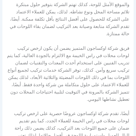
والموقع الأمثل للوحة، كذلك تهتم الشركة بتوفير حلول مبتكرة
تلائم مساحة المحل ونوع نشاطه. لذلك، يمكن للعملاء الاعتماد
على الشركة للحصول على أفضل النتائج بأقل تكلفة ممكنة. أيضًا،
تقدم الشركة متابعة وصيانة بعد التركيب لضمان بقاء اللوحات في
حالة ممتازة.
فريق شركة اوكساجون المتميز يضمن أن يكون ارخص تركيب
لوحات محلات في راس الخيمة مع الالتزام بالجودة العالية، كما يتم
تدريب الفنيين على استخدام أحدث المعدات والتقنيات لضمان
تركيب سريع وآمن. كذلك، توفر الشركة خدمات تركيب لجميع أنواع
اللوحات بما في ذلك اللوحات المضيئة والثلاثية الأبعاد، لذلك يمكن
للعملاء الاعتماد على حلول متكاملة من شركة واحدة فقط. أيضًا،
تتميز الشركة بالمرونة في التوقيت لتلبية احتياجات المحلات دون
تعطيل نشاطها اليومي.
أيضًا، تقدم شركة اوكساجون عروضًا حصرية على ارخص تركيب
لوحات محلات في راس الخيمة للعملاء الجدد، كما يتم تقديم
ضمان على جميع اللوحات بعد التركيب، كذلك يضمن ذلك راحة
البال للعميل واستمرارية اللوحة في أفضل حالاتها. لذلك تعتبر