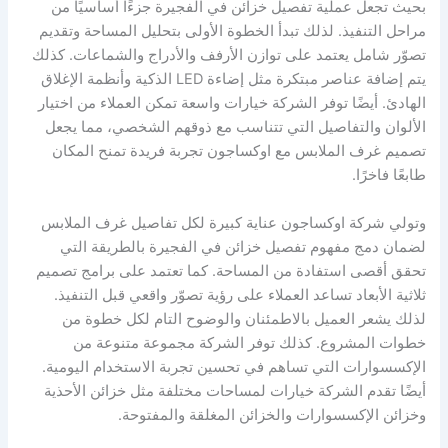
بحيث تجعل عملية تفصيل خزائن في الفجيرة جزءًا أساسيًا من
مراحل التنفيذ. لذلك تبدأ الخطوة الأولى بتحليل المساحة وتقديم
تصوّر شامل يعتمد على توازن الأرفف والأدراج والشماعات. كذلك
يتم إضافة عناصر مبتكرة مثل إضاءة LED الذكية وأنظمة الإغلاق
الهادئ. أيضًا توفر الشركة خيارات واسعة تمكن العملاء من اختيار
الألوان والتفاصيل التي تتناسب مع ذوقهم الشخصي، مما يجعل
تصميم غرف الملابس مع اوكساجون تجربة فريدة تمنح المكان
طابعًا فاخرًا.
وتولي شركة اوكساجون عناية كبيرة لكل تفاصيل غرف الملابس
لضمان دمج مفهوم تفصيل خزائن في الفجيرة بالطريقة التي
تحقق أقصى استفادة من المساحة. كما تعتمد على برامج تصميم
ثلاثية الأبعاد تساعد العملاء على رؤية تصوّر واقعي قبل التنفيذ.
لذلك يشعر العميل بالاطمئنان والوضوح التام لكل خطوة من
خطوات المشروع. كذلك توفر الشركة مجموعة متنوعة من
الإكسسوارات التي تساهم في تحسين تجربة الاستخدام اليومية.
أيضًا تقدم الشركة خيارات لمساحات مختلفة مثل خزائن الأحذية
وخزائن الإكسسوارات والخزائن المغلقة والمفتوحة.