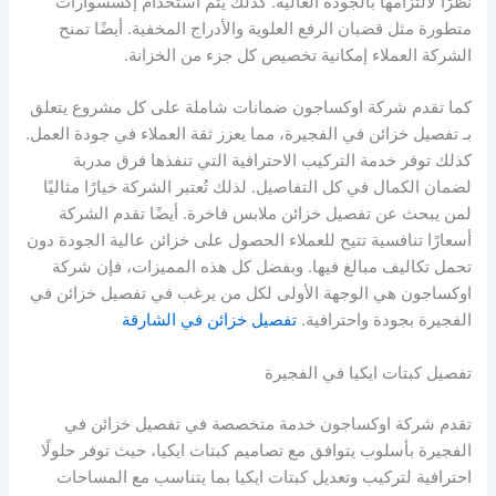
نظرًا لالتزامها بالجودة العالية. كذلك يتم استخدام إكسسوارات
متطورة مثل قضبان الرفع العلوية والأدراج المخفية. أيضًا تمنح
الشركة العملاء إمكانية تخصيص كل جزء من الخزانة.
كما تقدم شركة اوكساجون ضمانات شاملة على كل مشروع يتعلق
بـ تفصيل خزائن في الفجيرة، مما يعزز ثقة العملاء في جودة العمل.
كذلك توفر خدمة التركيب الاحترافية التي تنفذها فرق مدربة
لضمان الكمال في كل التفاصيل. لذلك تُعتبر الشركة خيارًا مثاليًا
لمن يبحث عن تفصيل خزائن ملابس فاخرة. أيضًا تقدم الشركة
أسعارًا تنافسية تتيح للعملاء الحصول على خزائن عالية الجودة دون
تحمل تكاليف مبالغ فيها. وبفضل كل هذه المميزات، فإن شركة
اوكساجون هي الوجهة الأولى لكل من يرغب في تفصيل خزائن في
الفجيرة بجودة واحترافية.
تفصيل خزائن في الشارقة
تفصيل كبتات ايكيا في الفجيرة
تقدم شركة اوكساجون خدمة متخصصة في تفصيل خزائن في
الفجيرة بأسلوب يتوافق مع تصاميم كبتات ايكيا، حيث توفر حلولًا
احترافية لتركيب وتعديل كبتات ايكيا بما يتناسب مع المساحات