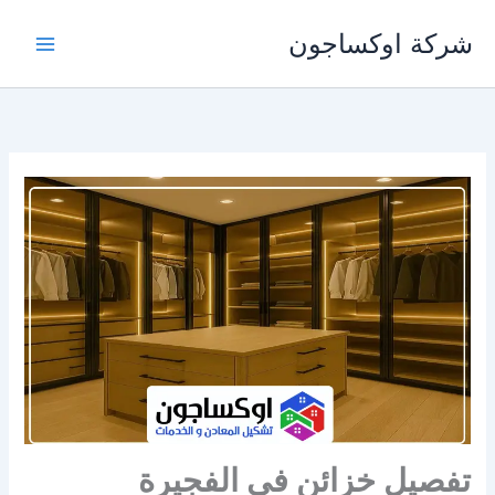
خطي
شركة اوكساجون
لى
لمحتوى
تفصيل خزائن في الفجيرة