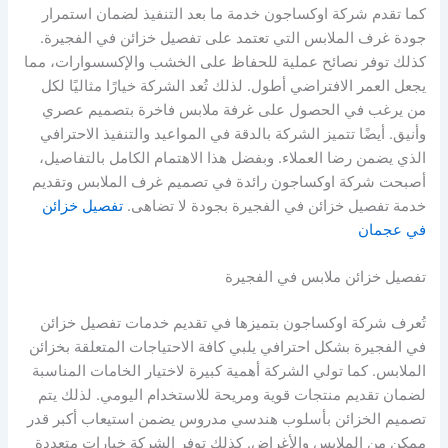
كما تقدم شركة اوكساجون خدمة ما بعد التنفيذ لضمان استمرار
جودة غرف الملابس التي تعتمد على تفصيل خزائن في الفجيرة.
كذلك توفر نصائح عملية للحفاظ على الخشب والإكسسوارات، مما
يجعل العمر الافتراضي أطول. لذلك تُعد الشركة خيارًا مثاليًا لكل
من يرغب في الحصول على غرفة ملابس فاخرة بتصميم عصري
وأنيق. أيضًا تتميز الشركة بالدقة في المواعيد والتنفيذ الاحترافي
الذي يضمن رضا العملاء. وبفضل هذا الاهتمام الكامل بالتفاصيل،
أصبحت شركة اوكساجون رائدة في تصميم غرف الملابس وتقديم
خدمة تفصيل خزائن في الفجيرة بجودة لا تضاهى.
تفصيل خزائن
في عجمان
تفصيل خزائن ملابس في الفجيرة
تُعرف شركة اوكساجون بتميزها في تقديم خدمات تفصيل خزائن
في الفجيرة بشكل احترافي يلبي كافة الاحتياجات المتعلقة بخزائن
الملابس. كما تولي الشركة أهمية كبيرة لاختيار الخامات المناسبة
لضمان تقديم منتجات قوية ومريحة للاستخدام اليومي. لذلك يتم
تصميم الخزائن بأسلوب هندسي مدروس يضمن استيعاب أكبر قدر
ممكن من الملابس والأغراض. كذلك توفر الشركة خيارات متعددة