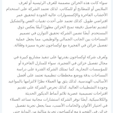
سواء كانت هذه الخزائن مصممة للغرف الرئيسية أو لغرف
الملابس أو للمطابخ أو للمكاتب. لذلك تعتمد الشركة على استخدام
الأخشاب الفاخرة والإكسسوارات عالية الجودة لتحقيق عمر
افتراضي طويل. كذلك تعتمد على أحدث تقنيات القص والتشكيل
لتقديم تفاصيل دقيقة تمنح الخزائن مظهرًا أنيقًا يعكس ذوق
المستخدم. أيضًا تضمن الشركة تحقيق التوازن في تصميم
المساحات بين الجانب الجمالي والوظيفي، مما يجعل عملية
تفصيل خزائن في الفجيرة مع اوكساجون تجربة مميزة وفعّالة.
وتُعرف شركة اوكساجون بقدرتها على تنفيذ مشاريع كبيرة في
مجال تفصيل خزائن في الفجيرة، سواء للمنازل الفاخرة أو
للمؤسسات التجارية. كما تمتلك الشركة القدرة على دراسة
المساحات بدقة ووضع مخططات تنظيمية تعتمد على أفضل
الأساليب الهندسية. لذلك يثق بها العملاء نظرًا لالتزامها بالمواعيد
وجودة التشطيبات العالية. كذلك تحرص الشركة على تقديم
اقتراحات تصميمية عصرية تلائم أنماط الديكور الحديثة
والكلاسيكية. أيضًا توفر الشركة استشارات مجانية تساعد العملاء
في اختيار الألوان والخامات الأنسب، مما يجعل تجربة تفصيل
خزائن في الفجيرة مع اوكساجون تجربة مثالية من البداية حتى