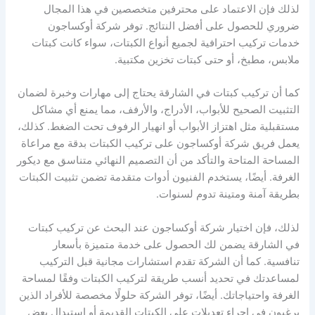
لذلك فإن الاعتماد على محترفين متخصصين في هذا المجال
ضروري للحصول على أفضل النتائج. توفر شركة أوكساجون
خدمات تركيب احترافية لجميع أنواع الكبتات، سواء كانت كبتات
ملابس، مطبخ، أو حتى كبتات تخزين مكتبية.
كما أن تركيب كبتات في الشارقة يحتاج إلى مهارات وخبرة لضمان
التثبيت الصحيح للأبواب، الأدراج، والأرفف، مما يمنع أي مشاكل
مستقبلية مثل اهتزاز الأبواب أو انهيار الرفوف تحت الضغط. كذلك،
يعمل فريق شركة أوكساجون على تركيب الكبتات بدقة مع مراعاة
المساحة المتاحة والتأكد من أن التصميم النهائي متناسق مع ديكور
الغرفة. أيضًا، يستخدم الفنيون أدوات متقدمة تضمن تثبيت الكبتات
بطريقة آمنة ومتينة تدوم لسنوات.
لذلك، فإن اختيار شركة أوكساجون عند البحث عن تركيب كبتات
في الشارقة يضمن لك الحصول على خدمة متميزة بأسعار
تنافسية. كما أن الشركة تقدم استشارات مجانية قبل التركيب
لمساعدتك في تحديد أنسب طريقة لتركيب الكبتات وفقًا لمساحة
الغرفة واحتياجاتك. أيضًا، توفر الشركة حلولًا مخصصة للأفراد الذين
يرغبون في إجراء تعديلات على الكبتات القديمة أو استبدال بعض