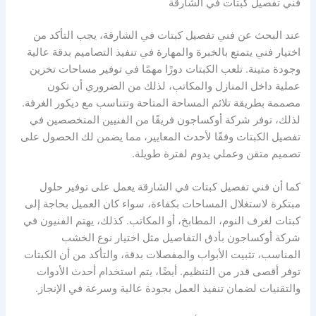
فني تفصيل كبتات في الشارقة
عند البحث عن فني تفصيل كبتات في الشارقة، يجب التأكد من
اختيار فني يتمتع بالخبرة والمهارة في تنفيذ التصاميم بدقة عالية
وجودة متينة. تلعب الكبتات دورًا مهمًا في توفير مساحات تخزين
عملية داخل المنازل والمكاتب، لذلك من الضروري أن تكون
مصممة بطريقة تلائم المساحة المتاحة وتتناسب مع ديكور الغرفة.
لذلك، توفر شركة أوكساجون فريقًا من الفنيين المتخصصين في
تفصيل الكبتات وفقًا لأحدث المعايير، مما يضمن لك الحصول على
تصميم متقن وعملي يدوم لفترة طويلة.
كما أن فني تفصيل كبتات في الشارقة يعمل على توفير حلول
مبتكرة لاستغلال المساحات بكفاءة، سواء كان العميل بحاجة إلى
كبتات لغرف النوم، المطابخ، أو المكاتب. كذلك، يهتم الفنيون في
شركة أوكساجون بأدق التفاصيل مثل اختيار نوع الخشب
المناسب، تثبيت الأبواب والمفصلات بدقة، والتأكد من أن الكبتات
توفر أقصى قدر من التنظيم. أيضًا، يتم استخدام أحدث الأدوات
والتقنيات لضمان تنفيذ العمل بجودة عالية وسرعة في الإنجاز.