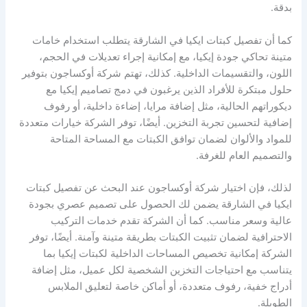
بدقة.
كما أن تفصيل كبتات ايكيا في الشارقة يتطلب استخدام خامات
متينة تحاكي جودة إيكيا، مع إمكانية إجراء تعديلات في الحجم،
اللون، والتقسيمات الداخلية. كذلك، تهتم شركة أوكساجون بتوفير
حلول مبتكرة للأفراد الذين يرغبون في دمج تصاميم إيكيا مع
ديكوراتهم الحالية، مثل إضافة مرايا، إضاءة داخلية، أو رفوف
إضافية لتحسين تجربة التخزين. أيضًا، توفر الشركة خيارات متعددة
للمواد والألوان لضمان توافق الكبتات مع المساحة المتاحة
والتصميم العام للغرفة.
لذلك، فإن اختيار شركة أوكساجون عند البحث عن تفصيل كبتات
ايكيا في الشارقة يضمن لك الحصول على تصميم عصري بجودة
عالية وسعر مناسب. كما أن الشركة تقدم خدمات التركيب
الاحترافية لضمان تثبيت الكبتات بطريقة متينة وآمنة. أيضًا، توفر
الشركة إمكانية تخصيص المساحات الداخلية لكبتات إيكيا بما
يتناسب مع احتياجات التخزين الشخصية لكل عميل، مثل إضافة
أدراج خفية، رفوف متعددة، أو أماكن خاصة لتعليق الملابس
الطويلة.