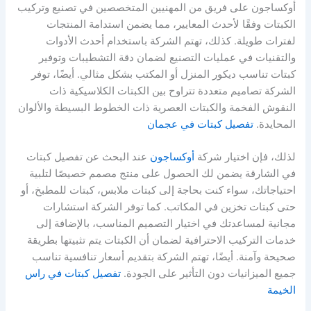
أوكساجون على فريق من المهنيين المتخصصين في تصنيع وتركيب
الكبتات وفقًا لأحدث المعايير، مما يضمن استدامة المنتجات
لفترات طويلة. كذلك، تهتم الشركة باستخدام أحدث الأدوات
والتقنيات في عمليات التصنيع لضمان دقة التشطيبات وتوفير
كبتات تناسب ديكور المنزل أو المكتب بشكل مثالي. أيضًا، توفر
الشركة تصاميم متعددة تتراوح بين الكبتات الكلاسيكية ذات
النقوش الفخمة والكبتات العصرية ذات الخطوط البسيطة والألوان
المحايدة.
تفصيل كبتات في عجمان
لذلك، فإن اختيار شركة
أوكساجون
عند البحث عن تفصيل كبتات
في الشارقة يضمن لك الحصول على منتج مصمم خصيصًا لتلبية
احتياجاتك، سواء كنت بحاجة إلى كبتات ملابس، كبتات للمطبخ، أو
حتى كبتات تخزين في المكاتب. كما توفر الشركة استشارات
مجانية لمساعدتك في اختيار التصميم المناسب، بالإضافة إلى
خدمات التركيب الاحترافية لضمان أن الكبتات يتم تثبيتها بطريقة
صحيحة وآمنة. أيضًا، تهتم الشركة بتقديم أسعار تنافسية تناسب
جميع الميزانيات دون التأثير على الجودة.
تفصيل كبتات في راس
الخيمة