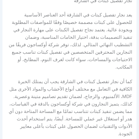
نجار تفصيل كبتات في الشارقة
يعد نجار تفصيل كبتات في الشارقة أحد العناصر الأساسية
للحصول على كبتات مصممة خصيصًا وفقًا للمواصفات المطلوبة
وبجودة عالية. يعتمد نجاح تفصيل الكبتات على مهارة النجار في
تنفيذ التصميمات بدقة، اختيار الخامات المناسبة، وضمان
التشطيب النهائي المثالي. لذلك، توفر شركة أوكساجون فريقًا من
النجارين المحترفين المتخصصين في تفصيل كبتات تناسب جميع
الاحتياجات والمساحات، سواء كانت لغرف النوم، المطابخ، أو
المكاتب.
كما أن نجار تفصيل كبتات في الشارقة يجب أن يمتلك الخبرة
الكافية في التعامل مع مختلف أنواع الأخشاب والمواد الأخرى مثل
MDF، الألمنيوم، والزجاج، لضمان تقديم تصاميم متينة وعصرية.
كذلك، يتميز النجارون في شركة أوكساجون بالدقة في القياسات،
مما يضمن تنفيذ كبتات تتناسب تمامًا مع المساحة المتاحة دون أي
هدر أو استغلال غير عملي للمساحة. أيضًا، يتم استخدام أحدث
الأدوات والتقنيات لضمان الحصول على كبتات بأعلى معايير
الجودة.