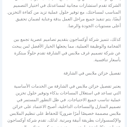
الشركة تقدم استشارات مجانية لمساعدتك في اختيار التصميم
المناسب لمساحتك، مع توفير حلول عملية تزيد من كفاءة التخزين.
أيضًا، يتم تنفيذ جميع مراحل العمل بدقة وعناية لضمان تحقيق
أعلى مستويات الجودة والرضا.
كذلك، تتميز شركة أوكساجون بتقديم تصاميم عصرية تجمع بين
الفخامة والوظيفة العملية، مما يجعلها الخيار الأفضل لمن يبحث
عن شركة تصميم غرف ملابس في الشارقة تقدم حلولًا مبتكرة
بأسعار تنافسية.
تفصيل خزائن ملابس في الشارقة
يعتبر تفصيل خزائن ملابس في الشارقة من الخدمات الأساسية
التي تساعد في استغلال المساحات بذكاء وتوفير حلول تخزين
عملية تناسب جميع الاحتياجات. في ظل التطور المستمر في
تصميم المنازل والمساحات الداخلية، أصبح الاعتماد على خزائن
ملابس مصممة خصيصًا أمرًا ضروريًا للحفاظ على تنظيم الملابس
والإكسسوارات بطريقة أنيقة ومرتبة. لذلك، تقدم شركة أوكساجون
خدمات متكاملة تشمل تصميم، تصنيع، وتركيب خزائن ملابس