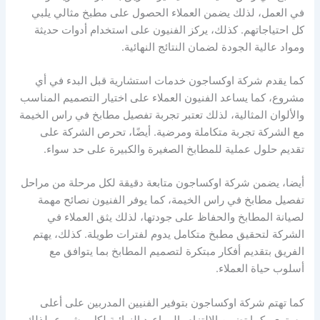
في العمل، لذلك يضمن العملاء الحصول على مطبخ مثالي يلبي
كل احتياجاتهم. كذلك، يركز الفنيون على استخدام أدوات حديثة
ومواد عالية الجودة لضمان النتائج النهائية.
كما يقدم شركة اوكساجون خدمات استشارية قبل البدء في أي
مشروع، كما يساعد الفنيون العملاء على اختيار التصميم المناسب
والألوان المثالية، لذلك تعتبر تجربة تفصيل مطابخ في راس الخيمة
مع الشركة تجربة متكاملة ومرضية. أيضًا، تحرص الشركة على
تقديم حلول عملية للمطابخ الصغيرة والكبيرة على حد سواء.
أيضا، يضمن شركة اوكساجون متابعة دقيقة لكل مرحلة من مراحل
تفصيل مطابخ في راس الخيمة، كما يوفر الفنيون نصائح مهمة
لصيانة المطابخ والحفاظ على جودتها، لذلك يثق العملاء في
الشركة لتحقيق مطبخ متكامل يدوم لفترات طويلة. كذلك، يهتم
الفريق بتقديم أفكار مبتكرة لتصميم المطابخ بما يتوافق مع
أسلوب حياة العملاء.
كما تهتم شركة اوكساجون بتوفير الفنيين المدربين على أعلى
مستوى، كما تضمن الالتزام بالمواعيد النهائية لكل مشروع، لذلك