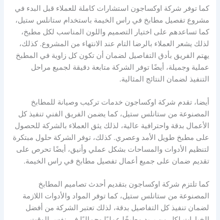
كما توفر شركة اوكساجون استشارات كاملة للعملاء قبل البدء في
مشروع تفصيل مطابخ في راس الخيمة باستخدام ستانلس ستيل،
كما تساعدهم على اختيار التصميم واللون المناسب لكل مطبخ،
لذلك يشعر العملاء بالرضا التام عند الانتهاء من المشروع. كذلك،
يهتم الفريق بأدق التفاصيل لضمان أن تكون كل زاوية في المطبخ
عملية وجميلة، أيضًا توفر الشركة متابعة دقيقة لجميع مراحل
التنفيذ لضمان النتائج المثالية.
أيضا، تقدم شركة اوكساجون خدمات تركيب وصيانة للمطابخ
المصنوعة من ستانلس ستيل، كما يضمن الفريق الفني تنفيذ كل
الأعمال بدقة واحترافية عالية، لذلك يثق العملاء بالشركة للحصول
على مطبخ طويل الأمد وعصري. كذلك، توفر الشركة حلول مبتكرة
لتنظيم الأدوات والمساحات بشكل عملي وأنيق، أيضًا تحرص على
تقديم ضمان على جميع أعمال تفصيل مطابخ في راس الخيمة.
كما تلتزم شركة اوكساجون بتقديم أحدث تصاميم المطابخ
المصنوعة من ستانلس ستيل، كما توفر المواد والأدوات اللازمة
لضمان تنفيذ كل التفاصيل بدقة، لذلك تعتبر الشركة من أفضل
الخيارات لكل من يريد مطبخًا عمليًا وجماليًا في نفس الوقت.