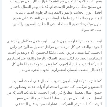
وصيانة، لذلك يُعد التعامل مع الشركة خيارًا مثاليًا لكل من يبحث
عن مطبخ متكامل وجاهز للاستخدام. كذلك، يهتم العمال باختيار
أفضل أنواع الخشب والمواد المقاومة للرطوبة لضمان متانة
المطبخ وجماله لفترة طويلة. أيضًا، تحرص الشركة على تقديم
حلول مبتكرة لتنظيم المساحات في المطابخ الصغيرة والكبيرة
على حد سواء.
أيضا، يعتمد شركة اوكساجون على أسلوب عمل متكامل يركز على
الجودة والدقة في كل مرحلة من مراحل تفصيل مطابخ في راس
الخيمة، كما يسعى فريق العمل دائمًا لتحسين الأداء وتقديم أحدث
التصاميم العصرية. لذلك يشعر العملاء بالرضا والثقة عند اختيارهم
الشركة لتنفيذ مطبخ أحلامهم، كما توفر الشركة ضمانًا على كل
الأعمال المنفذة لضمان استمرارية الجودة لفترة طويلة.
كما تلتزم شركة اوكساجون بتدريب العمال على أحدث أساليب
التصنيع والتركيب، كما تضمن استخدام أدوات حديثة ومتطورة في
جميع أعمال تفصيل مطابخ في راس الخيمة، لذلك تُعد الشركة من
أفضل الخيارات لكل من يريد مطبخًا عمليًا وجماليًا في نفس
الوقت. كذلك، توفر الشركة استشارات مجانية قبل البدء في