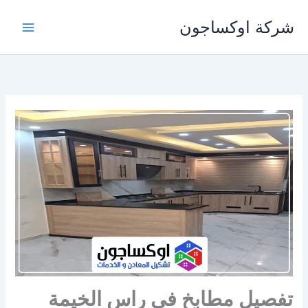
خطي
شركة اوكساجون
لى
لمحتوى
تفصيل مطابخ في راس الخيمة