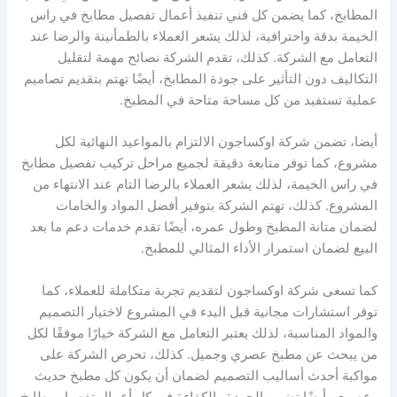
المطابخ، كما يضمن كل فني تنفيذ أعمال تفصيل مطابخ في راس
الخيمة بدقة واحترافية، لذلك يشعر العملاء بالطمأنينة والرضا عند
التعامل مع الشركة. كذلك، تقدم الشركة نصائح مهمة لتقليل
التكاليف دون التأثير على جودة المطابخ، أيضًا تهتم بتقديم تصاميم
عملية تستفيد من كل مساحة متاحة في المطبخ.
أيضا، تضمن شركة اوكساجون الالتزام بالمواعيد النهائية لكل
مشروع، كما توفر متابعة دقيقة لجميع مراحل تركيب تفصيل مطابخ
في راس الخيمة، لذلك يشعر العملاء بالرضا التام عند الانتهاء من
المشروع. كذلك، تهتم الشركة بتوفير أفضل المواد والخامات
لضمان متانة المطبخ وطول عمره، أيضًا تقدم خدمات دعم ما بعد
البيع لضمان استمرار الأداء المثالي للمطبخ.
كما تسعى شركة اوكساجون لتقديم تجربة متكاملة للعملاء، كما
توفر استشارات مجانية قبل البدء في المشروع لاختيار التصميم
والمواد المناسبة، لذلك يعتبر التعامل مع الشركة خيارًا موفقًا لكل
من يبحث عن مطبخ عصري وجميل. كذلك، تحرص الشركة على
مواكبة أحدث أساليب التصميم لضمان أن يكون كل مطبخ حديث
وعصري، أيضًا تضمن الجودة والكفاءة في كل أعمال تفصيل مطابخ