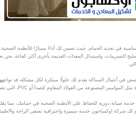
ساسية في تجديد الحمام، حيث تضمن لك أداءً ممتازًا للأنظمة الصحي
صليح التسريبات، واستبدال المعدات القديمة بأخرى أكثر كفاءة. نحن 
لي.
صص في أعمال السباكة يقدم لك حلولًا مبتكرة لكل مشكلة قد تواجهه
من الفولاذ المقاوم للصدأ أو PVC، التي تضمن لك نظام سباكة فعال وآمن لفترات طويلة.
خدمة صيانة دورية للحفاظ على الأنظمة الصحية في حمامك، مما يقلل
 لك شركة اوكساجون خدمة متميزة واحترافية تضفي الراحة والاطمئ