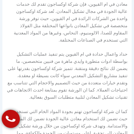
معادن في ام القيوين، فإن شركة اوكساجون تقدم لك خدمات
عالية الجودة في مجال تشكيل المعادن. تُعد شركة اوكساجون
واحدة من الشركات الرائدة في ام القيوين، حيث توفر ورشة
متخصصة في تشكيل المعادن بانواعها المختلفة مثل الفولاذ
المقاوم للصدا، الالومنيوم، النحاس، وغيرها من المواد المعدنية
التي تستخدم في الصناعات المختلفة.
حداد واعمال حدادة في ام القيوين يتم تنفيذ عمليات التشكيل
بواسطة ادوات متطورة وايدي ماهرة من فنيين متخصصين، ما
يضمن لك نتائج دقيقة ومتقنة. تتميز شركة اوكساجون بقدرتها على
تنفيذ مشاريع التشكيل المعدني سواء كانت بسيطة او معقدة،
وتقدم خيارات متعددة من حيث التصميم والاحجام التي تتناسب مع
احتياجات العملاء. كما ان الورشة تقوم بمتابعة احدث الاتجاهات في
تقنيات تشكيل المعادن لتلبية متطلبات السوق بفعالية.
كما ان شركة اوكساجون تهتم بجودة المواد الخام التي تستخدمها،
حيث تضمن لك استخدام معادن عالية الجودة تضمن لك المتانة
والاستدامة. وتهدف شركة اوكساجون من خلال ورشة تشكيل
المعادن إلى تحقيق اعلى مستويات من الجودة والكفاءة، مما