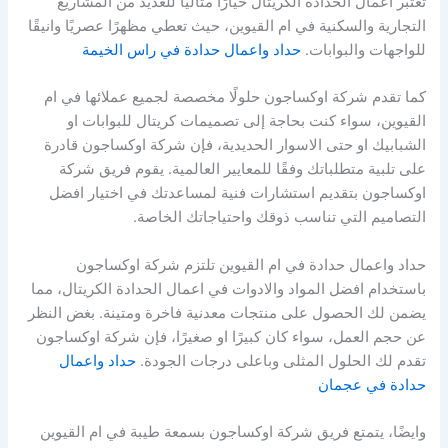
تعتبر اعمال الحدادة الكريتال خيارًا مثاليًا للعديد من المشاريع
التجارية والسكنية في ام القيوين، حيث تعطي مظهرًا عصريًا وانيقًا
للواجهات والبوابات.
حداد واعمال حدادة في راس الخيمة
كما تقدم شركة اوكساجون حلولًا مخصصة لجميع عملائها في ام
القيوين، سواء كنت بحاجة إلى تصميمات كريتال للبوابات او
الشبابيك او حتى الاسوار الحديدية، فإن شركة اوكساجون قادرة
على تلبية متطلباتك وفقًا للمعايير العالمية. يقوم فريق شركة
اوكساجون بتقديم استشارات فنية لمساعدتك في اختيار افضل
التصاميم التي تناسب ذوقك واحتياجاتك الخاصة.
حداد واعمال حدادة في ام القيوين تلتزم شركة اوكساجون
باستخدام افضل المواد والادوات في اعمال الحدادة الكريتال، مما
يضمن لك الحصول على منتجات معدنية فاخرة ومتينة. بغض النظر
عن حجم العمل، سواء كان كبيرًا او صغيرًا، فإن شركة اوكساجون
تقدم لك الحلول المثلى وباعلى درجات الجودة.
حداد واعمال
حدادة في عجمان
وايضًا، يتمتع فريق شركة اوكساجون بسمعة طيبة في ام القيوين