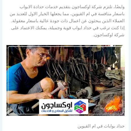
وايضًا، تلتزم شركة اوكساجون بتقديم خدمات حدادة الابواب
باسعار منافسة في ام القيوين، مما يجعلها الخيار الاول للعديد من
العملاء الذين يبحثون عن اعمال ذات جودة عالية باسعار معقولة.
إذا كنت ترغب في حداد ابواب قوية وجميلة، يمكنك الاعتماد على
شركة اوكساجون.
حداد بوابات في ام القيوين