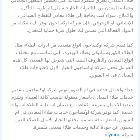
طلاء المعادن بطرق مبتكرة تساعد على تحسين المظهر الجمالي
وحماية المعدن من التاثيرات الخارجية مثل الرطوبة، التآكل،
والاملاح. سواء كنت بحاجة إلى طلاء معادن للقطاع الصناعي،
الإنشائي، او الزخرفي، فإن شركة اوكساجون توفر لك تشكيلة من
المواد الفعالة التي تضمن لك اطول فترة حماية للمعدن.
كما تقدم شركة اوكساجون انواع متعددة من ادوات الطلاء، مثل
الطلاء الكهروستاتيكي وطلاء البودرة، التي تتناسب مع مختلف
انواع المعادن والظروف البيئية التي يتعرض لها المعدن. كل هذه
العوامل تجعل شركة اوكساجون الخيار الاول لاحتياجات طلاء
المعادن في ام القيوين.
حداد واعمال حدادة في ام القيوين تهتم شركة اوكساجون بتقديم
خدمات طلاء المعادن باسعار معقولة تناسب كافة العملاء، وتلتزم
بتنفيذ الاعمال بسرعة وكفاءة، مع ضمان استدامة الطلاء لسنوات
عديدة. كما توفر شركة اوكساجون خدمات طلاء المعادن في ام
القيوين باسعار تنافسية، مما يجعلها الخيار الامثل للعملاء الذين
يبحثون عن جودة عالية وخدمات طلاء معدني متميزة.
شركة
olymoo