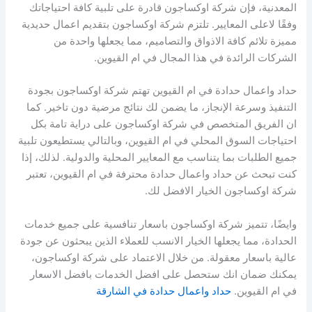
المعدنية، فإن شركة اوكساجون قادرة على تلبية كافة احتياجاتك
وفقًا لاعلى المعايير. تلتزم شركة اوكساجون بتقديم اعمال حديدية
مميزة تلائم كافة الاذواق والتصاميم، مما يجعلها واحدة من
الشركات الرائدة في هذا المجال في ام القيوين.
حداد واعمال حدادة في ام القيوين تهتم شركة اوكساجون بجودة
التنفيذ وسرعة الإنجاز، ما يضمن لك نتائج مرضية دون تاخير. كما
ان الفريق المتخصص في شركة اوكساجون على دراية تامة بكل
احتياجات السوق المحلي في ام القيوين، وبالتالي يستطيعون تلبية
جميع الطلبات بما يتناسب مع المعايير المحلية والدولية. لذلك، إذا
كنت تبحث عن حداد واعمال حدادة محترفة في ام القيوين، تعتبر
شركة اوكساجون الخيار الافضل لك.
وايضًا، تتميز شركة اوكساجون باسعار تنافسية على جميع خدمات
الحدادة، مما يجعلها الخيار الانسب للعملاء الذين يبحثون عن جودة
عالية باسعار معقولة. من خلال الاعتماد على شركة اوكساجون،
يمكنك ضمان انك ستحصل على افضل الخدمات بافضل الاسعار
في ام القيوين.
حداد واعمال حدادة في الشارقة