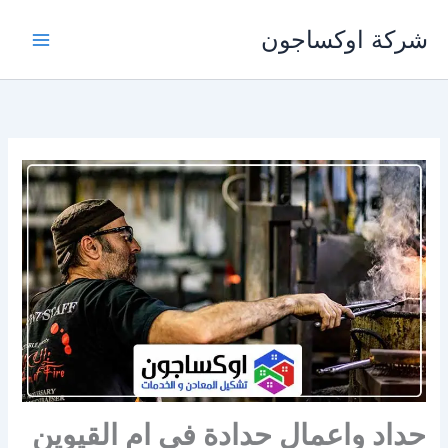
خطي
شركة اوكساجون
لى
لمحتوى
حداد واعمال حدادة في ام القيوين