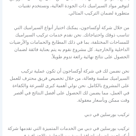
لتوفير مواد السيراميك ذات الجودة العالية، ونستخدم تقنيات
متطورة لضمان التركيب المثالي.
من خلال شركة أوكساجون، يمكنك اختيار أنواع السيراميك التي
تناسب ذوقك واحتياجاتك. نحن نقدم خدمات تركيب السيراميك
للمساحات المختلفة، بما في ذلك المطابخ والحمامات والأرضيات
الداخلية والخارجية. كل مشروع نقوم به يتم بعناية فائقة لضمان
الحصول على نتائج نهائية رائعة تدوم طويلاً.
نحن نضمن لك في شركة أوكساجون أن تكون عملية تركيب
السيراميك سلسة وفعالة، من خلال تخصيص فريق محترف للعمل
على المشروع بالكامل. نحن نولي أهمية كبرى للسرعة والكفاءة
في العمل، مما يضمن لك الحصول على أفضل النتائج في أقصر
وقت ممكن وبأسعار معقولة.
تركيب بورسلين في دبي
تركيب بورسلين في دبي من الخدمات المتميزة التي تقدمها شركة
أوكساجون لضمان إضافة لمسة من الفخامة والاحترافية في