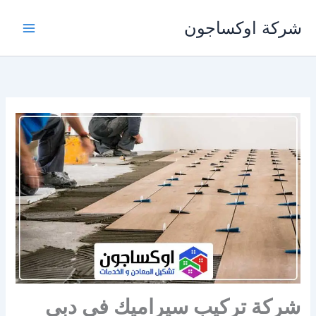
خطي
شركة اوكساجون
لى
لمحتوى
شركة تركيب سيراميك في دبي