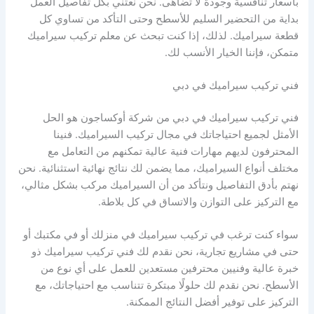
بأسعار تنافسية وجودة لا تضاهى. نحن نعتني بكل تفاصيل العمل
بداية من التحضير السليم للأسطح وحتى التأكد من تساوي كل
قطعة سيراميك. لذلك، إذا كنت تبحث عن معلم تركيب سيراميك
متمكن، فإننا الخيار الأنسب لك.
فني تركيب سيراميك في دبي
فني تركيب سيراميك في دبي من شركة أوكساجون هو الحل
الأمثل لجميع احتياجاتك في مجال تركيب السيراميك. فنينا
المحترفون لديهم مهارات فنية عالية تمكنهم من التعامل مع
مختلف أنواع السيراميك، مما يضمن لك نتائج نهائية استثنائية. نحن
نهتم بأدق التفاصيل ونتأكد من أن السيراميك مركب بشكل مثالي،
مع التركيز على التوازن والاتساق في كل بلاطة.
سواء كنت ترغب في تركيب سيراميك في منزلك أو في مكتبك أو
حتى في مشاريع تجارية، نحن نقدم لك فني تركيب سيراميك ذو
خبرة عالية وفنيين محترفين مستعدين للعمل على أي نوع من
الأسطح. نحن نقدم لك حلولًا مبتكرة تتناسب مع احتياجاتك، مع
التركيز على توفير أفضل النتائج الممكنة.