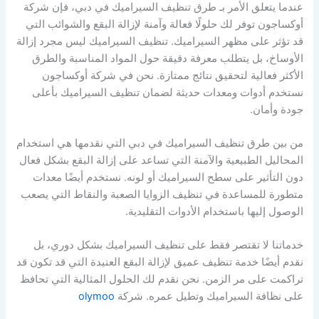
عندما يتعلق الأمر بـ طرق تنظيف السيراميك في دبي، فإن شركة
أوكساجون توفر لك حلولًا فعالة وآمنة لإزالة البقع والشوائب التي
قد تؤثر على مظهر السيراميك. تنظيف السيراميك ليس مجرد إزالة
الأوساخ، بل يتطلب معرفة دقيقة حول المواد المناسبة والطرق
الأكثر فعالية لتحقيق نتائج ممتازة. نحن في شركة أوكساجون
نستخدم أدوات ومعدات حديثة لضمان تنظيف السيراميك بأعلى
جودة وأمان.
من بين طرق تنظيف السيراميك في دبي التي نقدمها هي استخدام
المحاليل الطبيعية والآمنة التي تساعد على إزالة البقع بشكل فعال
دون التأثير على سطح السيراميك أو لونه. نستخدم أيضًا معدات
متطورة للمساعدة في تنظيف الزوايا الصعبة والنقاط التي يصعب
الوصول إليها باستخدام الأدوات التقليدية.
خدماتنا لا تقتصر فقط على تنظيف السيراميك بشكل دوري، بل
نقدم أيضًا خدمة تنظيف عميق لإزالة البقع العنيدة التي قد تكون قد
تراكمت على مر الزمن. نحن نقدم لك الحلول المثالية التي تحافظ
على نظافة السيراميك وتطيل عمره. شركة
olymoo