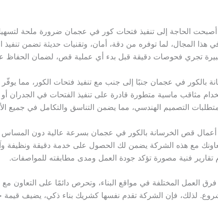
 أصبحت الحاجة إلى تنفيذ فتحات كور في عجمان ضرورة ملحة لتسهيل أ
ي هذا المجال، لما توفره من دقة، أمان، وتقنيات حديثة تضمن تنفيذ ا
بيرة تجري فحوصات دقيقة قبل بدء أي عملية قص، لضمان الحفاظ عل
الكور في عجمان جنبًا إلى جنب مع تنفيذ فتحات الكور، مما يوفّر للع
دام مثاقب ماسية متطورة قادرة على تنفيذ الفتحات في الجدران أو ا
ا لمتطلبات التصميم الهندسي، مما يضمن التناسق والتكامل في جميع الأ
 أعمال قص الخرسانة بالكور في عجمان بسرعة عالية دون المساس بال
عاونك مع هذه الشركة يضمن لك الحصول على خدمة دقيقة ونظيفة وآمنة
م تقارير فنية مصورة تؤكد جودة العمل ومدى مطابقته للمواصفات.
رق العمل المختلفة في مواقع البناء، وتحرص دائمًا على التعاون مع
شروع. لذلك، فإن الشركة تقدم نفسها كشريك بناء ذكي، يضيف قيمة 