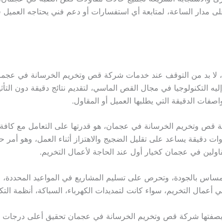
على مدار الساعة، لمتابعة أي استفسارات أو دعم فني يحتاجه العمي
ء، لا بد من التوقف عند خدمات شركة قص وتخريم الخرسانة في عجما
 التكنولوجيا في مجال القص الماسي، لتقديم نتائج دقيقة دون التأثير
صفات الدقيقة التي يطلبها العميل أو المقاول.
قص وتخريم الخرسانة في عجمان، هو قدرتها على التعامل مع كافة أ
ت دقيقة يساعد على تقليل الضجيج والاهتزاز أثناء العمل، وهو أمر حي
مقاولين في عجمان كخيار أول عند الحاجة لأعمال التخريم.
لمساس بالجودة، وتحرص على تسليم المشاريع في المواعيد المحددة، م
أعمال التخريم، سواء كانت لتمديدات الكهرباء، السباكة، أنظمة التكيي
فتها شركة قص وتخريم الخرسانة في عجمان تحقيق أعلى درجات النظ