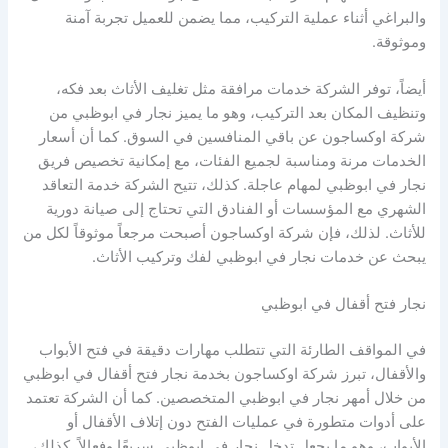
والبراغي أثناء عملية التركيب، مما يضمن للعميل تجربة آمنة
وموثوقة.
أيضاً، توفر الشركة خدمات مرافقة مثل تغليف الأثاث بعد فكه،
وتنظيف المكان بعد التركيب، وهو ما يميز نجار في ابوظبي من
شركة اوكساجون عن باقي المنافسين في السوق. كما أن أسعار
الخدمات مرنة ومناسبة لجميع الفئات، مع إمكانية تخصيص فريق
نجار في ابوظبي لمهام عاجلة. كذلك، تتيح الشركة خدمة التعاقد
الشهري مع المؤسسات أو الفنادق التي تحتاج إلى صيانة دورية
للأثاث. لذلك، فإن شركة اوكساجون أصبحت مرجعاً موثوقاً لكل من
يبحث عن خدمات نجار في ابوظبي لفك وتركيب الأثاث.
نجار فتح أقفال في ابوظبي
في المواقف الطارئة التي تتطلب مهارات دقيقة في فتح الأبواب
والأقفال، تبرز شركة اوكساجون بخدمة نجار فتح أقفال في ابوظبي
من خلال أمهر نجار في ابوظبي المتخصصين. كما أن الشركة تعتمد
على أدوات متطورة في عمليات الفتح دون إتلاف الأقفال أو
الأبواب، وهو ما يجعل تدخل نجار في ابوظبي سريعًا وفعالاً. كذلك،