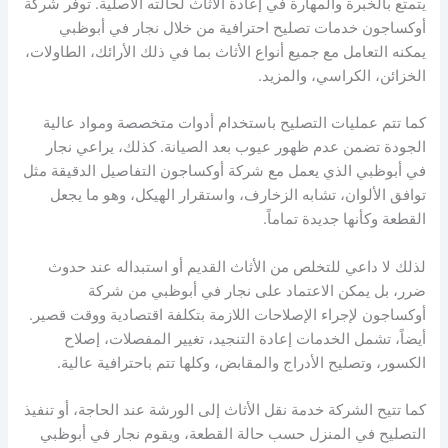
يتمتع بالخبرة والمهارة في إعادة الأثاث لحالته الأصلية. توفر شركة
أوكساجون خدمات تصليح احترافية من خلال نجار في أبوظبي
يمكنه التعامل مع جميع أنواع الأثاث بما في ذلك الأرائك، الطاولات،
الخزائن، الكراسي، والمزيد.
كما تتم عمليات التصليح باستخدام أدوات متخصصة ومواد عالية
الجودة تضمن عدم ظهور عيوب بعد الصيانة. كذلك، يراعي نجار
في أبوظبي الذي يعمل مع شركة أوكساجون التفاصيل الدقيقة مثل
توافق الألوان، تشابه الزخارف، واستقرار الهيكل، وهو ما يجعل
القطعة وكأنها جديدة تماماً.
لذلك لا داعي للتخلص من الأثاث القديم أو استبداله عند حدوث
ضرر، بل يمكن الاعتماد على نجار في أبوظبي من شركة
أوكساجون لإجراء الإصلاحات اللازمة بتكلفة اقتصادية ووقت قصير.
أيضاً، تشمل الخدمات إعادة التنجيد، تغيير المفصلات، إصلاح
الكسور، وتصليح الأدراج والمقابض، وكلها تتم باحترافية عالية.
كما تتيح الشركة خدمة نقل الأثاث إلى الورشة عند الحاجة، أو تنفيذ
التصليح في المنزل حسب حالة القطعة، ويقوم نجار في أبوظبي