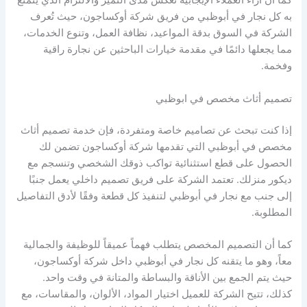
كما أن آراء العملاء الإيجابية تعكس مدى التميز والالتزام الذي يتمتع
به كل نجار في أبوظبي من فريق شركة أوكساجون، حيث تُعرف
الشركة في السوق بدقة المواعيد، نظافة العمل، وتنوع الخدمات،
مما يجعلها دائمًا في مقدمة خيارات الباحثين عن نجارة راقية
وفخمة.
تصميم أثاث مخصص في ابوظبي
إذا كنت تبحث عن تصاميم خاصة ومتفردة، فإن خدمة تصميم أثاث
مخصص في أبوظبي التي تقدمها شركة أوكساجون تضمن لك
الحصول على قطع استثنائية تواكب ذوقك الشخصي وتنسجم مع
ديكور منزلك. تعتمد الشركة على فريق تصميم داخلي يعمل جنبًا
إلى جنب مع نجار في أبوظبي لتنفيذ كل قطعة وفقًا لأدق التفاصيل
المطلوبة.
كما أن التصميم المخصص يتطلب فهماً عميقاً للوظيفة والجمالية
معاً، وهو ما يتقنه كل نجار في أبوظبي داخل شركة أوكساجون،
حيث يتم الجمع بين الأناقة والبساطة والمتانة في وقت واحد.
كذلك، تتيح الشركة للعميل اختيار المواد، الألوان، والمقاسات، مع