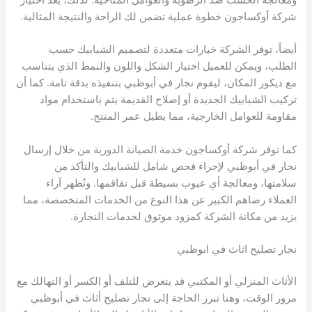
ومعالجة الخشب ضد الرطوبة والعوامل المناخية. لذلك، يُعد اختيار
شركة أوكساجون خطوة عملية تضمن لك الراحة والنتيجة المثالية.
أيضاً، توفر الشركة خيارات متعددة لتصميم الشبابيك حسب
الطلب، ويمكن للعميل اختيار الشكل واللون والنمط الذي يتناسب
مع ديكور المكان، ليقوم نجار في أبوظبي بتنفيذه بدقة تامة. كما أن
تركيب الشبابيك الجديدة أو إصلاح القديمة يتم باستخدام مواد
مقاومة للعوامل الخارجية، مما يطيل عمر المنتج.
كما توفر شركة أوكساجون خدمة الصيانة الدورية من خلال إرسال
نجار في أبوظبي لإجراء فحص شامل للشبابيك والتأكد من
سلامتها، ومعالجة أي عيوب بسيطة قبل تفاقمها. وتُظهر آراء
العملاء رضاهم الكبير عن هذا النوع من الخدمات المتخصصة، مما
يزيد من مكانة الشركة كمزود موثوق لخدمات النجارة.
نجار تصليح اثاث في ابوظبي
الأثاث المنزلي أو المكتبي قد يتعرض للتلف أو الكسر أو التهالك مع
مرور الوقت، وهنا تبرز الحاجة إلى نجار تصليح أثاث في أبوظبي