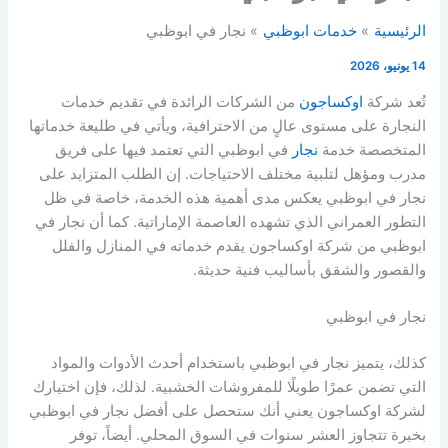
الرئيسية
خدمات ابوظبي
نجار في ابوظبي
14 يونيو، 2026
تُعد شركة
اوكساجون
من الشركات الرائدة في تقديم خدمات
النجارة على مستوى عالٍ من الاحترافية، ويأتي في طليعة خدماتها
المتخصصة خدمة
نجار
في ابوظبي التي تعتمد فيها على فريق
مدرب ومؤهل لتلبية مختلف الاحتياجات. إن الطلب المتزايد على
نجار في ابوظبي يعكس مدى أهمية هذه الخدمة، خاصة في ظل
التطور العمراني الذي تشهده العاصمة الإماراتية. كما أن نجار في
ابوظبي من شركة اوكساجون يقدم خدماته في المنازل والفلل
والقصور والشقق بأساليب فنية حديثة.
نجار في ابوظبي
كذلك، يتميز نجار في ابوظبي باستخدام أحدث الأدوات والمواد
التي تضمن عمرًا طويلًا للمفروشات الخشبية. لذلك، فإن اختيارك
لشركة اوكساجون يعني أنك ستحصل على أفضل نجار في ابوظبي
بخبرة تتجاوز العشر سنوات في السوق المحلي. أيضاً، توفر