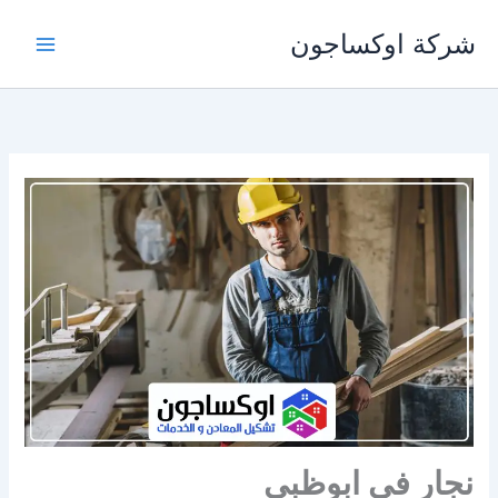
خطي
شركة اوكساجون
لى
لمحتوى
نجار في ابوظبي