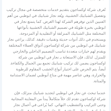
تُعرف شركة اوكساجون بتقديم خدمات متخصصة في مجال تركيب
وتفصيل الشبابيك الخشبية، ويُعد نجار شبابيك في ابوظبي من أهم
الفنيين الذين توفرهم الشركة لهذا الغرض. كما يتمتع نجار في
ابوظبي بخبرة طويلة في تصميم الشبابيك الخشبية بأنواعها
المختلفة مثل الشبابيك المنزلقة أو التقليدية أو المزدوجة،
ويستخدم في ذلك أدوات حديثة وتقنيات دقيقة. كذلك، يراعي نجار
شبابيك في ابوظبي من شركة اوكساجون أذواق العملاء المختلفة
ويقدم لهم خيارات متعددة تناسب التصميم الداخلي والخارجي
للمنزل. لذلك، فإن الاستعانة بـ نجار في ابوظبي من شركة
اوكساجون يضمن لك تركيب شبابيك تجمع بين الجمال والكفاءة.
أيضاً، يتم الحرص على اختيار أنواع الخشب المقاوم للرطوبة
والحرارة، وهي عناصر مهمة في مناخ أبوظبي لضمان الاستدامة
والمتانة.
عندما تبحث عن نجار في ابوظبي لتجديد شبابيك منزلك، فإن
شركة اوكساجون تقدم لك حلاً متكاملاً يبدأ من المعاينة المجانية
وحتى التركيب والتشطيب النهائي. كما يُراعى في أعمال نجار
شبابيك في ابوظبي الدقة في المقاسات والحرفية في التنفيذ