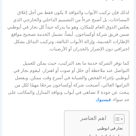
لذلك فإن تركيب الأبواب والنوافذ لا يكون فقط من أجل إغلاق
المساحات، بل أصبح جزءاً من التصميم الداخلي والخارجي الذي
يعكس الذوق العام للمكان، وهو ما يدركه جيداً كل نجار في أبوظبي
ضمن فريق شركة أوكساجون. أيضاً، تشمل الخدمة تصحيح مواقع
الإطارات القديمة، وإزالة الأبواب التالفة، وتركيب البدائل بشكل
احترافي دون الإضرار بالجدران أو الأرضيات.
كما توفر الشركة خدمة ما بعد التركيب، حيث يمكن للعميل
التواصل عند ملاحظة أي خلل أو صوت أو اهتزاز، ليقوم نجار في
أبوظبي بإجراء الفحص والصيانة في أسرع وقت ممكن. وبفضل
التزامها العالي، أصبحت شركة أوكساجون مرجعًا مهمًا لكل من
يبحث عن جودة لا تضاهى في أبواب ونوافذ المنازل والمكاتب على
حد سواء.
فيسبوك
اهم العناصر
نجار في ابوظبي
نجار شبابيك في ابوظبي