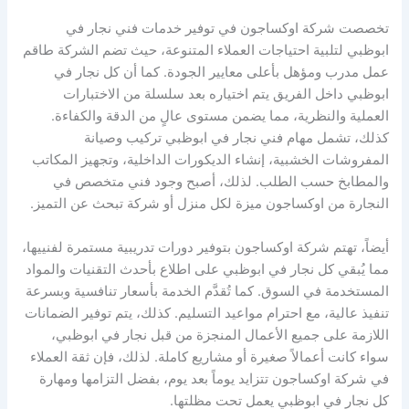
تخصصت شركة اوكساجون في توفير خدمات فني نجار في
ابوظبي لتلبية احتياجات العملاء المتنوعة، حيث تضم الشركة طاقم
عمل مدرب ومؤهل بأعلى معايير الجودة. كما أن كل نجار في
ابوظبي داخل الفريق يتم اختياره بعد سلسلة من الاختبارات
العملية والنظرية، مما يضمن مستوى عالٍ من الدقة والكفاءة.
كذلك، تشمل مهام فني نجار في ابوظبي تركيب وصيانة
المفروشات الخشبية، إنشاء الديكورات الداخلية، وتجهيز المكاتب
والمطابخ حسب الطلب. لذلك، أصبح وجود فني متخصص في
النجارة من اوكساجون ميزة لكل منزل أو شركة تبحث عن التميز.
أيضاً، تهتم شركة اوكساجون بتوفير دورات تدريبية مستمرة لفنييها،
مما يُبقي كل نجار في ابوظبي على اطلاع بأحدث التقنيات والمواد
المستخدمة في السوق. كما تُقدَّم الخدمة بأسعار تنافسية وبسرعة
تنفيذ عالية، مع احترام مواعيد التسليم. كذلك، يتم توفير الضمانات
اللازمة على جميع الأعمال المنجزة من قبل نجار في ابوظبي،
سواء كانت أعمالاً صغيرة أو مشاريع كاملة. لذلك، فإن ثقة العملاء
في شركة اوكساجون تتزايد يوماً بعد يوم، بفضل التزامها ومهارة
كل نجار في ابوظبي يعمل تحت مظلتها.