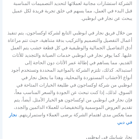
الشركة استشارات مجانية لعملائها لتحديد التصميمات المناسبة
قبل البدء في العمل، مما يسهم في خلق تجربة فريدة لكل عميل
يبحث عن نجار في ابوظبي.
من خلال فريق نجار في ابوظبي التابع لشركة اوكساجون، يتم تنفيذ
أعمال التفصيل والتصميم والتركيب بدقة متناهية، حيث تتم مراعاة
أدق التفاصيل الجمالية والوظيفية في كل قطعة خشب يتم العمل
عليها. كما يوفر نجار في ابوظبي خدمات الصيانة والتجديد للأثاث
القديم، مما يساهم في إطالة عمر الأثاث دون الحاجة إلى
استبداله. كذلك، تلتزم الشركة بالمواعيد المحددة وتستخدم أجود
أنواع الأخشاب المستوردة والمحلية، وهذا ما يجعل نجار في
ابوظبي من شركة اوكساجون في طليعة الخيارات المتاحة في
السوق. لذلك، إذا كنت تبحث عن الجودة والسعر المناسب معاً،
فإن نجار في ابوظبي من اوكساجون هو الخيار الأمثل. أيضاً، يتم
تقديم العروض الموسمية والتخفيضات للعملاء الدائمين والجدد،
مما يعكس مدى اهتمام الشركة برضى العملاء واستمراريتهم.
نجار
في دبي
نجار شبابيك في ابوظبي