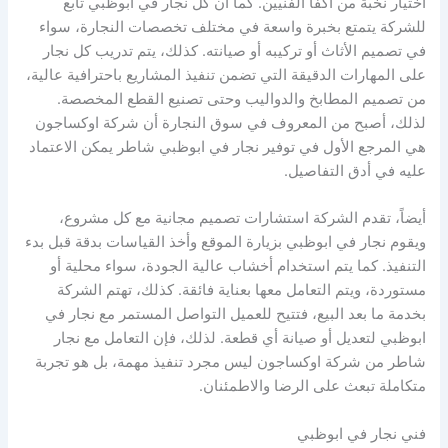
اختيار نخبة من أكفأ الفنيين. كما أن كل نجار في ابوظبي تابع
للشركة يتمتع بخبرة واسعة في مختلف تخصصات النجارة، سواء
في تصميم الأثاث أو تركيبه أو صيانته. كذلك، يتم تدريب كل نجار
على المهارات الدقيقة التي تضمن تنفيذ المشاريع باحترافية عالية،
من تصميم المطابخ والدواليب وحتى تصنيع القطع المخصصة.
لذلك، أصبح من المعروف في سوق النجارة أن شركة اوكساجون
هي المرجع الأول في توفير نجار في ابوظبي شاطر يمكن الاعتماد
عليه في أدق التفاصيل.
أيضاً، تقدم الشركة استشارات تصميم مجانية مع كل مشروع،
ويقوم نجار في ابوظبي بزيارة الموقع وأخذ القياسات بدقة قبل بدء
التنفيذ. كما يتم استخدام أخشاب عالية الجودة، سواء محلية أو
مستوردة، ويتم التعامل معها بعناية فائقة. كذلك، تهتم الشركة
بخدمة ما بعد البيع، فتتيح للعميل التواصل المستمر مع نجار في
ابوظبي لتعديل أو صيانة أي قطعة. لذلك، فإن التعامل مع نجار
شاطر من شركة اوكساجون ليس مجرد تنفيذ مهمة، بل هو تجربة
متكاملة تبعث على الرضا والاطمئنان.
فني نجار في ابوظبي