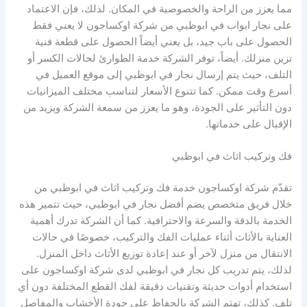
مما يعزز من الراحة والخصوصية في المكان. لذلك، فإن الاعتماد
على نجار ابواب في ابوظبي من شركة اوكساجون لا يعني فقط
الحصول على باب جيد، بل يعني أيضاً الحصول على قطعة فنية
تزين منزلك. أيضاً، توفر الشركة خدمة الطوارئ لحالات الكسر أو
التلف، حيث يتم إرسال نجار في ابوظبي إلى موقع العميل في
أسرع وقت ممكن. كما تتنوع الأسعار لتناسب مختلف الميزانيات
دون التأثير على الجودة، وهو ما يعزز من سمعة الشركة ويزيد من
الإقبال على خدماتها.
فك وتركيب اثاث في ابوظبي
تقدّم شركة اوكساجون خدمة فك وتركيب اثاث في ابوظبي من
خلال فريق متخصص يضم أفضل نجار في ابوظبي، حيث تتميز هذه
الخدمة بالدقة والسرعة والاحترافية. كما أن الشركة تدرك أهمية
العناية بالأثاث أثناء عمليات الفك والتركيب، خصوصًا في حالات
الانتقال من منزل لآخر أو عند إعادة توزيع الأثاث داخل المنزل.
لذلك، يتم تدريب كل نجار في ابوظبي لدى شركة اوكساجون على
استخدام أدوات حديثة وتقنيات دقيقة لفك القطع المختلفة دون أي
تلف. كذلك، تهتم الشركة بالحفاظ على جودة الأخشاب والمفاصل