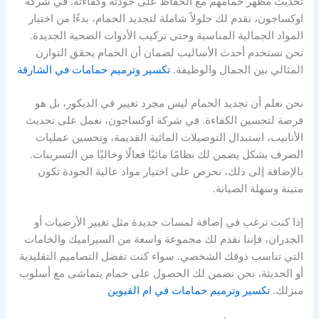
تحديث مظهر حمامهم مع الحفاظ على جودته وكفاءته. في شركة
اوكساجون، نقدم لك حلولاً شاملة لتجديد الحمام، بدءًا من اختيار
المواد الجمالية المناسبة وحتى تركيب الأدوات الصحية الجديدة.
نحن نستخدم أحدث الأساليب لضمان أن الحمام يحقق التوازن
المثالي بين الجمال والوظيفة.
تكسير وترميم حمامات في الشارقة
نحن نعلم أن تجديد الحمام ليس مجرد تغيير في الديكور، بل هو
فرصة لتحسين الكفاءة. في شركة اوكساجون، نعمل على تحديث
الأنابيب، استبدال التوصيلات المائية القديمة، وتحسين عمليات
الصرف بشكل يضمن لك نظامًا مائيًا فعالًا وخاليًا من التسريبات.
بالإضافة إلى ذلك، نحرص على اختيار مواد عالية الجودة تكون
متينة وسهلة الصيانة.
إذا كنت ترغب في إضافة لمسات جديدة مثل تغيير الأرضيات أو
الجدران، فإننا نقدم لك مجموعة واسعة من السيراميك والخامات
التي تناسب ذوقك الشخصي. سواء كنت تفضل التصاميم التقليدية
أو الحديثة، نحن نضمن لك الحصول على حمام يتماشى مع أسلوب
منزلك.
تكسير وترميم حمامات في ام القيوين