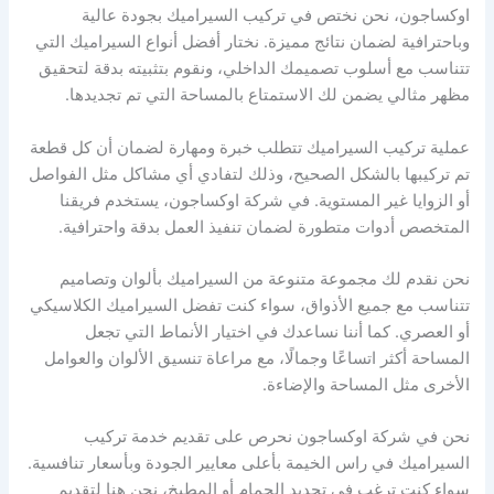
اوكساجون، نحن نختص في تركيب السيراميك بجودة عالية
وباحترافية لضمان نتائج مميزة. نختار أفضل أنواع السيراميك التي
تتناسب مع أسلوب تصميمك الداخلي، ونقوم بتثبيته بدقة لتحقيق
مظهر مثالي يضمن لك الاستمتاع بالمساحة التي تم تجديدها.
عملية تركيب السيراميك تتطلب خبرة ومهارة لضمان أن كل قطعة
تم تركيبها بالشكل الصحيح، وذلك لتفادي أي مشاكل مثل الفواصل
أو الزوايا غير المستوية. في شركة اوكساجون، يستخدم فريقنا
المتخصص أدوات متطورة لضمان تنفيذ العمل بدقة واحترافية.
نحن نقدم لك مجموعة متنوعة من السيراميك بألوان وتصاميم
تتناسب مع جميع الأذواق، سواء كنت تفضل السيراميك الكلاسيكي
أو العصري. كما أننا نساعدك في اختيار الأنماط التي تجعل
المساحة أكثر اتساعًا وجمالًا، مع مراعاة تنسيق الألوان والعوامل
الأخرى مثل المساحة والإضاءة.
نحن في شركة اوكساجون نحرص على تقديم خدمة تركيب
السيراميك في راس الخيمة بأعلى معايير الجودة وبأسعار تنافسية.
سواء كنت ترغب في تجديد الحمام أو المطبخ، نحن هنا لتقديم