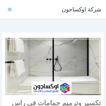
خطي
شركة اوكساجون
لى
لمحتوى
تكسير وترميم حمامات في راس