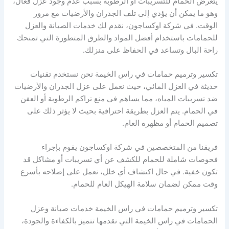
يتعرض الحمام للتسريبات أو الرطوبة بسبب عدم وجود عزل فعال،
وهو ما يمكن أن يؤدي إلى تلف الجدران والأرضيات مع مرور
الوقت. في شركة اوكساجون، نقدم لك خدمات الصيانة والعزل
للحمامات باستخدام أفضل المواد والطرق المتطورة التي تمنحك
راحة البال وتساعد في الحفاظ على منزلك.
تكسير وترميم حمامات في راس الخيمة نحن نستخدم تقنيات
حديثة في العزل المائي، حيث نعمل على عزل الجدران والأرضيات
ضد تسريبات المياه، مما يساهم في منع تراكم الرطوبة أو العفن
في الحمام. يتم العزل بطريقة احترافية بحيث لا يؤثر ذلك على
تصميم الحمام أو مظهره العام.
فريقنا من المتخصصين في شركة اوكساجون يقوم بإجراء
فحوصات شاملة للحمام للكشف عن أي تسريبات أو مشاكل قد
تكون خفية. في حال اكتشاف أي خلل، نعمل على إصلاحه بأسرع
وقت ممكن لضمان سلامة الهيكل العام للحمام.
تكسير وترميم حمامات في راس الخيمة خدمات صيانة وعزل
الحمامات في راس الخيمة التي نقدمها تتميز بالكفاءة والجودة،