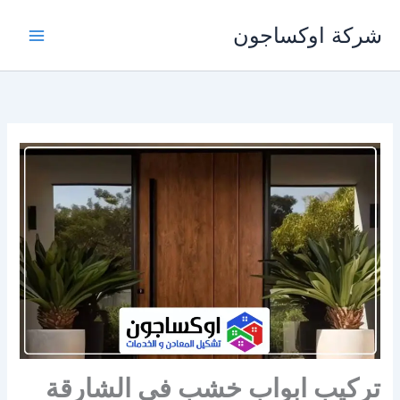
خطي
شركة اوكساجون
لى
لمحتوى
تركيب ابواب خشب في الشارقة