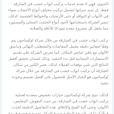
الحيوي. فهي لا تقدم خدمات تركيب ابواب خشب في الشارقة
فقط، بل تمتد خبراتها لتشمل تركيب مختلف أنواع الأخشاب سواء
في الأبواب أو النوافذ أو حتى الأرضيات والحوائط الخشبية. كذلك،
تتميز الشركة باستخدامها لأجود أنواع الخشب المحلي والمستورد
مما يجعل كل مشروع تنفذه نموذجًا للأناقة والصلابة.
تركيب ابواب خشب في الشارقة من خلال شركة اوكساجون يتم
وفقًا لمعايير دقيقة تشمل المقاسات والتشطيب النهائي وتناسق
الألوان مع باقي عناصر المكان. كما تحرص الشركة على تقديم
الاستشارات المجانية قبل بدء التنفيذ، وذلك لضمان تحقيق أفضل
النتائج التي تلبي توقعات العملاء. لذلك، يعتبر الكثير من سكان
الشارقة أن تركيب ابواب خشب في الشارقة من خلال شركة
اوكساجون هو الخيار الأمثل للحصول على أفضل تصميم وجودة
تنفيذ.
كذلك، تتيح شركة اوكساجون خيارات تخصيص متعددة لعملية
تركيب ابواب خشب في الشارقة، من حيث النقوش، المقابض،
الألوان، وحتى آلية الفتح والإغلاق. هذه التفاصيل الدقيقة تُحدث
فرقًا كبيرًا في النتيجة النهائية وتمنح المكان لمسة شخصية فريدة.