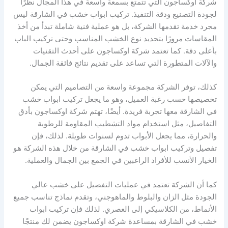
شركة اوكساجون التي تتمتع بسمعة واسعة في هذا المجال نظرًا
لجودة التصنيع ودقة التنفيذ. تركيب ابواب خشب في الشارقة ليس
مجرد خدمة تقدمها الشركة، بل هو عملية فنية شاملة تبدأ من أخذ
المقاسات مرورًا بتحديد نوع الخشب المناسب وحتى تركيب الباب
بأعلى دقة. كما تعتمد شركة اوكساجون على أحدث التقنيات
والآلات المتطورة التي تساعد على تقديم نتائج فائقة الجمال.
كذلك، توفر الشركة مجموعة واسعة من التصاميم التي يمكن
تخصيصها حسب رغبة العميل، وهو ما يجعل تركيب ابواب خشب
في الشارقة معها تجربة فريدة. أيضًا، تهتم شركة اوكساجون بأدق
التفاصيل، مثل استخدام مواد التشطيب المقاومة للرطوبة
والحرارة، مما يجعل الأبواب تدوم لسنوات طويلة. لذلك، فإن
تفصيل وتركيب ابواب خشب في الشارقة من خلال هذه الشركة هو
الخيار الأنسب للأفراد الراغبين في الجمع بين الجمال والعملية.
كما أن الشركة تعتمد في عمليات التفصيل على خشب عالي
الجودة مثل الزان والبلوط والماهوجني، وتقدم نماذج تناسب جميع
الأنماط، من الكلاسيكي إلى العصري. لذلك فإن تركيب ابواب
خشب في الشارقة بمساعدة شركة اوكساجون يضمن لك منتجًا