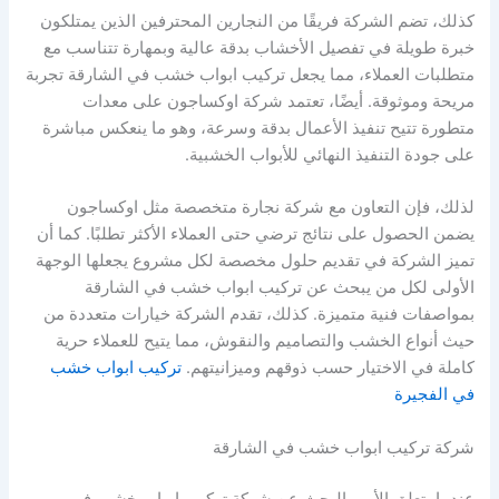
كذلك، تضم الشركة فريقًا من النجارين المحترفين الذين يمتلكون
خبرة طويلة في تفصيل الأخشاب بدقة عالية وبمهارة تتناسب مع
متطلبات العملاء، مما يجعل تركيب ابواب خشب في الشارقة تجربة
مريحة وموثوقة. أيضًا، تعتمد شركة اوكساجون على معدات
متطورة تتيح تنفيذ الأعمال بدقة وسرعة، وهو ما ينعكس مباشرة
على جودة التنفيذ النهائي للأبواب الخشبية.
لذلك، فإن التعاون مع شركة نجارة متخصصة مثل اوكساجون
يضمن الحصول على نتائج ترضي حتى العملاء الأكثر تطلبًا. كما أن
تميز الشركة في تقديم حلول مخصصة لكل مشروع يجعلها الوجهة
الأولى لكل من يبحث عن تركيب ابواب خشب في الشارقة
بمواصفات فنية متميزة. كذلك، تقدم الشركة خيارات متعددة من
حيث أنواع الخشب والتصاميم والنقوش، مما يتيح للعملاء حرية
كاملة في الاختيار حسب ذوقهم وميزانيتهم.
تركيب ابواب خشب
في الفجيرة
شركة تركيب ابواب خشب في الشارقة
عندما يتعلق الأمر بالبحث عن شركة تركيب ابواب خشب في