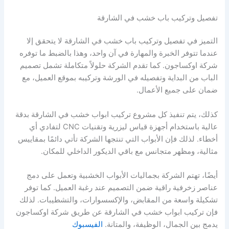
تفصيل وتركيب باب خشب في الشارقة
التميز في تفصيل وتركيب باب خشب في الشارقة لا يتحقق إلا
عندما تتوفر الخبرة والمهارة في آن واحد، وهذا بالضبط ما توفره
شركة اوكساجون. كما تقدم الشركة حلولاً متكاملة تشمل تصميم
الباب من البداية وتفصيله في الورشة وتركيبه بموقع العميل، مع
ضمان على جميع الأعمال.
كذلك، يتم تنفيذ كل مشروع تركيب ابواب خشب في الشارقة بدقة
عالية باستخدام أجهزة قياس ليزرية وتقنيات CNC لتفادي أي
أخطاء. لذلك فإن الأبواب التي تنتجها الشركة تأتي دائمًا بمقاييس
مثالية، ومظهر متجانس مع باقي الديكور الداخلي للمكان.
أيضًا، تهتم الشركة بجماليات الأبواب الخشبية وتعمل على دمج
عناصر زخرفية راقية ضمن التصميم عند رغبة العميل. كما توفر
تشكيلة واسعة من المقابض، والإكسسوارات، والتشطيبات. لذلك
فإن تركيب ابواب خشب في الشارقة عن طريق شركة اوكساجون
يدمج بين الجمال، الوظيفة، والمتانة.
الفيسبوك