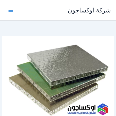
خطي
شركة اوكساجون
لى
لمحتوى