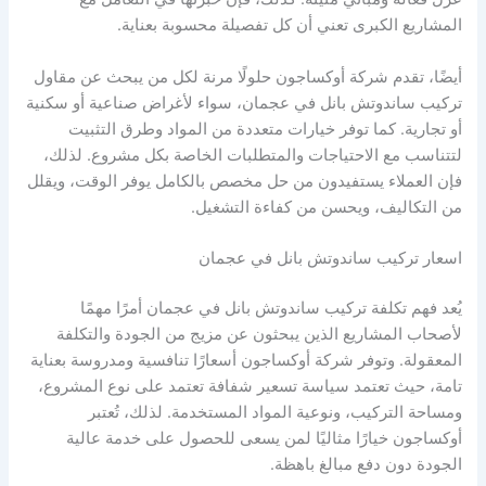
المشاريع الكبرى تعني أن كل تفصيلة محسوبة بعناية.
أيضًا، تقدم شركة أوكساجون حلولًا مرنة لكل من يبحث عن مقاول
تركيب ساندوتش بانل في عجمان، سواء لأغراض صناعية أو سكنية
أو تجارية. كما توفر خيارات متعددة من المواد وطرق التثبيت
لتتناسب مع الاحتياجات والمتطلبات الخاصة بكل مشروع. لذلك،
فإن العملاء يستفيدون من حل مخصص بالكامل يوفر الوقت، ويقلل
من التكاليف، ويحسن من كفاءة التشغيل.
اسعار تركيب ساندوتش بانل في عجمان
يُعد فهم تكلفة تركيب ساندوتش بانل في عجمان أمرًا مهمًا
لأصحاب المشاريع الذين يبحثون عن مزيج من الجودة والتكلفة
المعقولة. وتوفر شركة أوكساجون أسعارًا تنافسية ومدروسة بعناية
تامة، حيث تعتمد سياسة تسعير شفافة تعتمد على نوع المشروع،
ومساحة التركيب، ونوعية المواد المستخدمة. لذلك، تُعتبر
أوكساجون خيارًا مثاليًا لمن يسعى للحصول على خدمة عالية
الجودة دون دفع مبالغ باهظة.