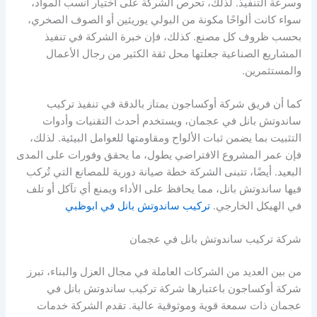
وسرعة التنفيذ. لذلك، تحرص الشركة على اختيار أنسب المواد،
سواء كانت ألواحًا مكونة من البولي يوريثين أو الصوف الصخري،
بحسب ظروف كل مصنع. كذلك، فإن خبرة الشركة في تنفيذ
المشاريع الصناعية جعلتها محل ثقة الكثير من رجال الأعمال
والمستثمرين.
كما أن فريق شركة أوكساجون يمتاز بالدقة في تنفيذ تركيب
ساندوتش بانل في عجمان، ويستخدم أحدث التقنيات وأدوات
التثبيت بما يضمن ثبات الألواح ومقاومتها للعوامل البيئية. لذلك،
فإن عمر المشروع الافتراضي يطول، ما يحقق وفورات على المدى
البعيد. أيضًا، تتبنى الشركة خطة صيانة دورية للمصانع التي تُركب
فيها ساندوتش بانل، مما يحافظ على الأداء ويمنع أي تآكل أو تلف
في الهيكل الخارجي.
تركيب ساندوتش بانل في ابوظبي
شركة تركيب ساندوتش بانل في عجمان
من بين العديد من الشركات العاملة في مجال العزل والبناء، تبرز
شركة أوكساجون باعتبارها شركة تركيب ساندوتش بانل في
عجمان ذات سمعة قوية وموثوقية عالية. تقدم الشركة خدمات