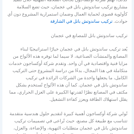
مشاريع تركيب ساندوتش بانل في عجمان، حيث تضع السلامة
كأولوية قصوى لحماية العمال وضمان استمرارية المشروع دون أي
حوادث.
تركيب ساندوتش بانل في الشارقة
تركيب ساندوتش بانل للمصانع في عجمان
يُعد تركيب ساندوتش بانل في عجمان خيارًا استراتيجيًا لبناء
المصانع والمنشآت الصناعية، لا سيما لما توفره هذه الألواح من
مزايا فنية واقتصادية في آن واحد. وتقدم شركة أوكساجون خدمات
متكاملة في هذا المجال، بدءًا من دراسة المشروع حتى التركيب
الكامل، ما يجعلها واحدة من الشركات الرائدة في تركيب
ساندوتش بانل في عجمان. كما أن هذه الألواح تُستخدم بشكل
مكثف في المصانع نظرًا لقدرتها الكبيرة على العزل الحراري، مما
يقلل استهلاك الطاقة ويعزز كفاءة التشغيل.
تُولي شركة أوكساجون أهمية كبيرة لتقديم حلول هندسية متقدمة
تتناسب مع طبيعة كل مصنع، حيث تُراعى في تصميمات تركيب
ساندوتش بانل في عجمان متطلبات التهوية، والإضاءة، والعزل،