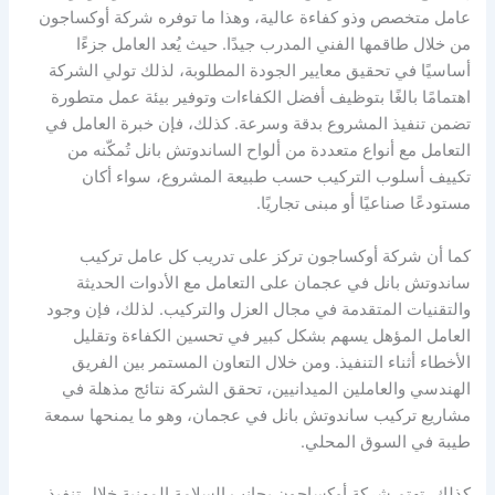
عامل متخصص وذو كفاءة عالية، وهذا ما توفره شركة أوكساجون
من خلال طاقمها الفني المدرب جيدًا. حيث يُعد العامل جزءًا
أساسيًا في تحقيق معايير الجودة المطلوبة، لذلك تولي الشركة
اهتمامًا بالغًا بتوظيف أفضل الكفاءات وتوفير بيئة عمل متطورة
تضمن تنفيذ المشروع بدقة وسرعة. كذلك، فإن خبرة العامل في
التعامل مع أنواع متعددة من ألواح الساندوتش بانل تُمكّنه من
تكييف أسلوب التركيب حسب طبيعة المشروع، سواء أكان
مستودعًا صناعيًا أو مبنى تجاريًا.
كما أن شركة أوكساجون تركز على تدريب كل عامل تركيب
ساندوتش بانل في عجمان على التعامل مع الأدوات الحديثة
والتقنيات المتقدمة في مجال العزل والتركيب. لذلك، فإن وجود
العامل المؤهل يسهم بشكل كبير في تحسين الكفاءة وتقليل
الأخطاء أثناء التنفيذ. ومن خلال التعاون المستمر بين الفريق
الهندسي والعاملين الميدانيين، تحقق الشركة نتائج مذهلة في
مشاريع تركيب ساندوتش بانل في عجمان، وهو ما يمنحها سمعة
طيبة في السوق المحلي.
كذلك، تهتم شركة أوكساجون بجانب السلامة المهنية خلال تنفيذ