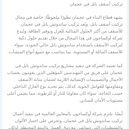
تركيب أسقف بانل في عجمان
يشهد قطاع البناء في عجمان تطورًا ملحوظًا، خاصة في مجال
تركيب أسقف بانل، ويُعد تركيب ساندوتش بانل في عجمان
للأسقف من أكثر الحلول المثالية للعزل وتوفير الطاقة. وتُبدع
شركة أوكساجون في هذا المجال من خلال تقديم حلول ذكية
لتركيب الأسقف باستخدام ساندوتش بانل عالي الجودة، سواء
للأسقف المائلة أو المستوية، بما يتناسب مع جميع أنواع المنشآت.
كما تعتمد الشركة في تنفيذ مشاريع تركيب ساندوتش بانل في
عجمان على فريق من المهندسين المؤهلين الذين يقومون بحساب
الأحمال والتصميمات الإنشائية اللازمة لضمان متانة الأسقف
ومقاومتها للعوامل الجوية. كذلك، يتم تحديد نوع العازل الداخلي
حسب الحاجة، سواء كان مقاومًا للنار أو للرطوبة، مما يضمن أعلى
مستويات الأمان للمباني.
أيضًا، تلتزم شركة أوكساجون بالمعايير العالمية في تنفيذ أعمال
تركيب ساندوتش بانل في عجمان، وتحرص على اختيار الألوان
والتشطيبات التي تتماشى مع ذوق العميل والبيئة المحيطة. لذلك،