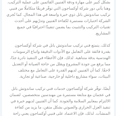
بشكل كبير على مهارة ودقة الفنيين القائمين على عملية التركيب.
وهنا يأتي دور شركة أوكساجون التي توفّر فريقًا متكاملًا من فنيي
تركيب ساندوتش بانل ذوي خبرة واسعة في هذا المجال. كما تُجري
الشركة اختبارات مستمرة لكفاءة الفنيين وتدرّبهم على أحدث
تقنيات التركيب والتثبيت بما يضمن تنفيذًا احترافيًا في جميع
المشاريع.
كذلك، يتمتع فني تركيب ساندوتش بانل في شركة أوكساجون
بقدرة فائقة على التعامل مع الأدوات الدقيقة واتباع الرسومات
الهندسية بدقة متناهية. لذلك، فإن الأخطاء في التنفيذ نادرة جدًا،
مما يرفع من جودة المشروع ويقلل من حاجة الصيانة أو التعديل
لاحقًا. كما أن الفنيين لديهم القدرة على التعامل مع مختلف
البيئات، سواء مشاريع داخلية أو خارجية، صناعية أو تجارية.
أيضًا، توفّر شركة أوكساجون خدمات فني تركيب ساندوتش بانل
في عجمان مع متابعة مستمرة من مهندسين متخصصين، لضمان
الالتزام بمعايير السلامة والجودة. كما أن الفنيين لديهم خبرة في
تنفيذ العزل الحراري والصوتي بشكل متقن، ما يزيد من كفاءة
المنشآت. لذلك، فإن الاعتماد على فنيي أوكساجون يعني راحة