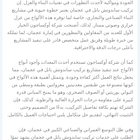
الجودة ومواكبة لأحدث التطورات في تقنيات البناء والعزل. إن
تركيب ساندوتش بانل في عجمان يعتبر خطوة حيوية في مشاريع
البناء الصناعي والتجاري، خاصة لما توفره هذه الألواح من عزل
حراري وصوتي ممتاز. لذلك، أصبحت شركة أوكساجون الخيار
الأول للعديد من المقاولين والمطورين في إمارة عجمان، لما تملكه
من خبرة طويلة وفريق عمل متخصص قادر على تنفيذ المشاريع
بأعلى درجات الدقة والاحترافية.
كما أن شركة أوكساجون تستخدم أحدث المعدات وأجود أنواع
الألواح عند تنفيذ مشاريع تركيب ساندوتش بانل في عجمان، مما
يجعل نتائج العمل أكثر كفاءة وجودة. وتتمثل أهمية هذه الألواح في
كونها مصنوعة من طبقتين معدنيتين معزولتين بطبقة وسطى من
البولي يوريثين أو الصوف الصخري، وهو ما يمنح المباني قدرة
كبيرة على مقاومة درجات الحرارة العالية والرطوبة. كذلك، فإن
الشركة تهتم بكافة تفاصيل التركيب، بدءًا من التصميم وحتى
التثبيت النهائي، لتقديم حل متكامل يلبي احتياجات العميل بالكامل.
وفي ظل التوسع العمراني والصناعي الكبير في عجمان، فإن
الطلب على خدمات تركيب ساندوتش بانل في عجمان يشهد نموًا