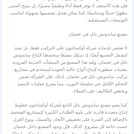
فإن هذه الأسقف لا توفر فقط أداءً وظيفيًا متميزًا، بل تمنح المبنى
مظهرًا حديثًا ومتناسقًا. كما يمكن تعديل تصميمها بسهولة لتناسب
التوسعات المستقبلية.
مصنع ساندوتش بانل في عجمان
لا تقتصر خدمات شركة أوكساجون على التركيب فقط، بل تمتد
لتشمل التصنيع أيضًا، إذ تمتلك مصنعًا متخصصًا لإنتاج ساندوتش
بانل في عجمان. ويُعد هذا المصنع من المنشآت الحديثة المزودة
بتقنيات متطورة لإنتاج ألواح عالية الجودة تُستخدم في مشاريع
تركيب ساندوتش بانل في عجمان. لذلك، فإن الشركة تضمن
التحكم الكامل في سلسلة التوريد، مما يسرع عمليات التنفيذ
ويخفض التكاليف على العملاء.
كما يضم مصنع ساندوتش بانل التابع لشركة أوكساجون خطوط
إنتاج متعددة قادرة على تلبية الطلبات الكبيرة للمشاريع الضخمة،
بالإضافة إلى القدرة على تخصيص الأبعاد، والسمك، ونوع العزل
حسب حاجة كل مشروع. كذلك، فإن وجود المصنع داخل عجمان
يسهل عمليات النقل والتوريد في وقت قياسي، ما ينعكس إيجابًا