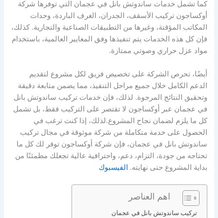
كما تشمل خدمات ساندوتش بانل في عجمان التي توفرها شركة
أوكساجون تركيب الأسقف، الجدران، الغرف الباردة، وحدات
المكاتب المؤقتة، وغيرها من التطبيقات الصناعية والتجارية. كذلك،
فإن كل هذه الخدمات يتم تنفيذها وفق المعايير العالمية، باستخدام
مواد عزل حراري وصوتي ممتازة.
أيضًا، تحرص الشركة على تخصيص فريق لكل مشروع لتقديم
الدعم الكامل خلال جميع مراحل التنفيذ، مما يضمن متابعة دقيقة
وتحقيق النتائج المرجوة. لذلك، فإن خدمات تركيب ساندوتش بانل
في عجمان عبر أوكساجون لا تقتصر على التركيب فقط، بل تشمل
كل ما يلزم لضمان نجاح المشروع.لذلك، إذا كنت ترغب في
الحصول على خدمة متكاملة من شركة موثوقة في مجال تركيب
ساندوتش بانل في عجمان، فإن شركة أوكساجون توفر لك كل ما
تحتاجه من جودة، التزام، دعم، واحترافية عالية تجعلك مطمئنًا من
بداية المشروع حتى نهايته.
الفيسبوك
اهم العناصر
تركيب ساندوتش بانل في عجمان