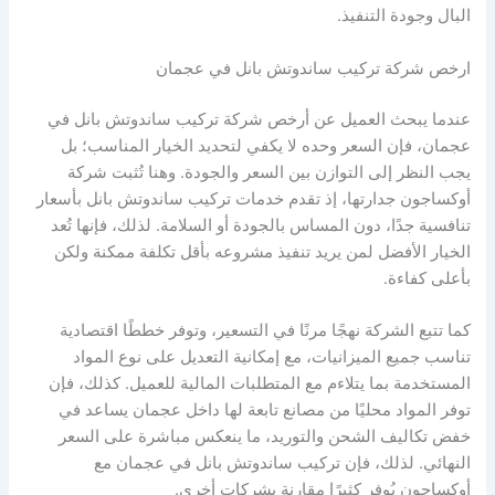
البال وجودة التنفيذ.
ارخص شركة تركيب ساندوتش بانل في عجمان
عندما يبحث العميل عن أرخص شركة تركيب ساندوتش بانل في
عجمان، فإن السعر وحده لا يكفي لتحديد الخيار المناسب؛ بل
يجب النظر إلى التوازن بين السعر والجودة. وهنا تُثبت شركة
أوكساجون جدارتها، إذ تقدم خدمات تركيب ساندوتش بانل بأسعار
تنافسية جدًا، دون المساس بالجودة أو السلامة. لذلك، فإنها تُعد
الخيار الأفضل لمن يريد تنفيذ مشروعه بأقل تكلفة ممكنة ولكن
بأعلى كفاءة.
كما تتبع الشركة نهجًا مرنًا في التسعير، وتوفر خططًا اقتصادية
تناسب جميع الميزانيات، مع إمكانية التعديل على نوع المواد
المستخدمة بما يتلاءم مع المتطلبات المالية للعميل. كذلك، فإن
توفر المواد محليًا من مصانع تابعة لها داخل عجمان يساعد في
خفض تكاليف الشحن والتوريد، ما ينعكس مباشرة على السعر
النهائي. لذلك، فإن تركيب ساندوتش بانل في عجمان مع
أوكساجون يُوفر كثيرًا مقارنة بشركات أخرى.