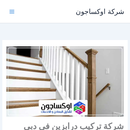
خطي
شركة اوكساجون
لى
لمحتوى
شركة تركيب درابزين في دبي