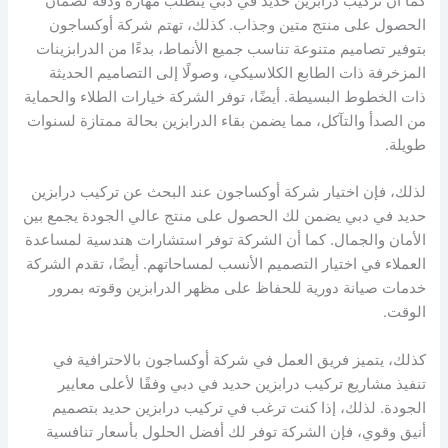
كما أن تركيب درابزين حديد في دبي يتطلب مهارة ودقة لضمان
الحصول على منتج متين وجذاب. كذلك، تهتم شركة أوكساجون
بتوفير تصاميم متنوعة تناسب جميع الأنماط، بدءًا من الدرابزينات
المزخرفة ذات الطابع الكلاسيكي، وصولًا إلى التصاميم الحديثة
ذات الخطوط البسيطة. أيضًا، توفر الشركة خيارات الطلاء والحماية
من الصدأ والتآكل، مما يضمن بقاء الدرابزين بحالة ممتازة لسنوات
طويلة.
لذلك، فإن اختيار شركة أوكساجون عند البحث عن تركيب درابزين
حديد في دبي يضمن لك الحصول على منتج عالي الجودة يجمع بين
الأمان والجمال. كما أن الشركة توفر استشارات هندسية لمساعدة
العملاء في اختيار التصميم الأنسب لمساحاتهم. أيضًا، تقدم الشركة
خدمات صيانة دورية للحفاظ على مظهر الدرابزين وقوته بمرور
الوقت.
كذلك، يتميز فريق العمل في شركة أوكساجون بالاحترافية في
تنفيذ مشاريع تركيب درابزين حديد في دبي وفقًا لأعلى معايير
الجودة. لذلك، إذا كنت ترغب في تركيب درابزين حديد بتصميم
أنيق وقوي، فإن الشركة توفر لك أفضل الحلول بأسعار تنافسية