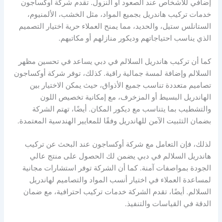
إضافي للأشخاص عند الصعود أو النزول. تقدم شركة أوكساجون
خدمات تركيب هاندريل بجميع المواد، مثل الخشب، الألمنيوم،
الستانلس ستيل، والحديد، مما يمنح العملاء حرية اختيار التصميم
الذي يناسب احتياجاتهم وديكور منازلهم أو مكاتبهم.
كما أن تركيب هاندريل السلالم في دبي يساعد في تحسين مظهر
السلالم وإضافة لمسة جمالية راقية. كذلك، توفر شركة أوكساجون
تصاميم متعددة تناسب جميع الأذواق، حيث يمكن الاختيار بين
الهاندريل البسيط أو المزخرف، مع إمكانية تخصيص اللون
والتشطيب بما يتناسب مع ديكور المكان. أيضًا، تهتم الشركة
بضمان التثبيت الآمن للهاندريل وفقًا للمعايير الهندسية المعتمدة.
لذلك، فإن التعامل مع شركة أوكساجون عند البحث عن تركيب
هاندريل السلالم في دبي يضمن لك الحصول على منتج عالي
الجودة بمواصفات آمنة. كما أن الشركة توفر استشارات مجانية
لمساعدة العملاء في اختيار أنسب المواد والتصاميم لهاندريل
السلالم. أيضًا، تقدم الشركة خدمات تركيب احترافية، مع ضمان
الدقة في القياسات والتنفيذ.