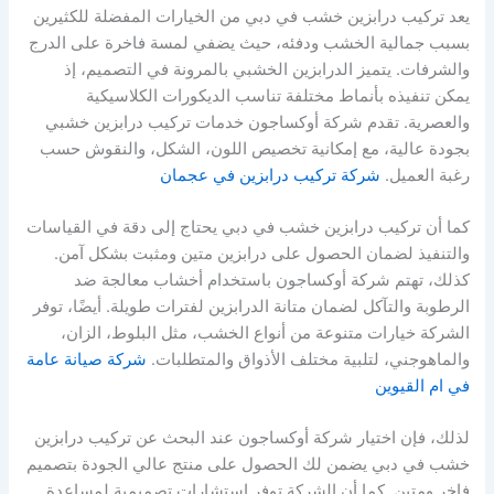
يعد تركيب درابزين خشب في دبي من الخيارات المفضلة للكثيرين
بسبب جمالية الخشب ودفئه، حيث يضفي لمسة فاخرة على الدرج
والشرفات. يتميز الدرابزين الخشبي بالمرونة في التصميم، إذ
يمكن تنفيذه بأنماط مختلفة تناسب الديكورات الكلاسيكية
والعصرية. تقدم شركة أوكساجون خدمات تركيب درابزين خشبي
بجودة عالية، مع إمكانية تخصيص اللون، الشكل، والنقوش حسب
رغبة العميل.
شركة تركيب درابزين في عجمان
كما أن تركيب درابزين خشب في دبي يحتاج إلى دقة في القياسات
والتنفيذ لضمان الحصول على درابزين متين ومثبت بشكل آمن.
كذلك، تهتم شركة أوكساجون باستخدام أخشاب معالجة ضد
الرطوبة والتآكل لضمان متانة الدرابزين لفترات طويلة. أيضًا، توفر
الشركة خيارات متنوعة من أنواع الخشب، مثل البلوط، الزان،
والماهوجني، لتلبية مختلف الأذواق والمتطلبات.
شركة صيانة عامة
في ام القيوين
لذلك، فإن اختيار شركة أوكساجون عند البحث عن تركيب درابزين
خشب في دبي يضمن لك الحصول على منتج عالي الجودة بتصميم
فاخر ومتين. كما أن الشركة توفر استشارات تصميمية لمساعدة