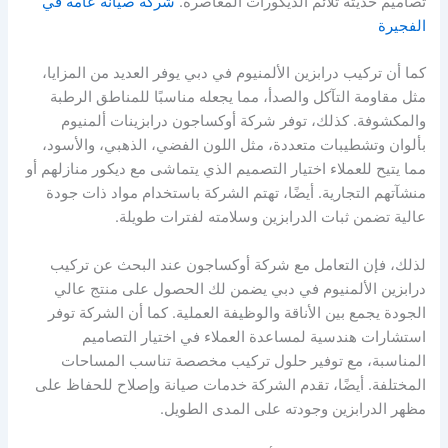
تصاميم حديثة تلائم الديكورات المعاصرة.
شركة صيانة عامة في
الفجيرة
كما أن تركيب درابزين الألمنيوم في دبي يوفر العديد من المزايا،
مثل مقاومة التآكل والصدأ، مما يجعله مناسبًا للمناطق الرطبة
والمكشوفة. كذلك، توفر شركة أوكساجون درابزينات ألمنيوم
بألوان وتشطيبات متعددة، مثل اللون الفضي، الذهبي، والأسود،
مما يتيح للعملاء اختيار التصميم الذي يتماشى مع ديكور منازلهم أو
منشآتهم التجارية. أيضًا، تهتم الشركة باستخدام مواد ذات جودة
عالية تضمن ثبات الدرابزين وسلامته لفترات طويلة.
لذلك، فإن التعامل مع شركة أوكساجون عند البحث عن تركيب
درابزين الألمنيوم في دبي يضمن لك الحصول على منتج عالي
الجودة يجمع بين الأناقة والوظيفة العملية. كما أن الشركة توفر
استشارات هندسية لمساعدة العملاء في اختيار التصاميم
المناسبة، مع توفير حلول تركيب مخصصة تناسب المساحات
المختلفة. أيضًا، تقدم الشركة خدمات صيانة وإصلاح للحفاظ على
مظهر الدرابزين وجودته على المدى الطويل.